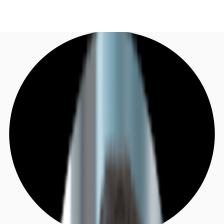
DE
Investieren
Jetzt anrufen
Kontaktieren Sie uns
Marktinformationen
Mehrwert
Coworking
Ihre Ansprechpartner
Favoriten