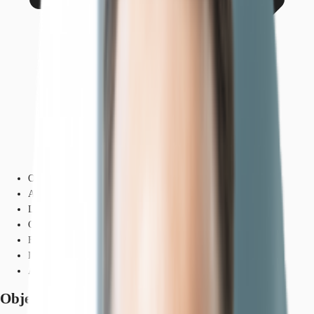
Objekt
Ausstattung
Lage und Verkehrsanbindung
Grundrisse
Exposé herunterladen
Ihr Kontakt
Anfrage senden
Objekt