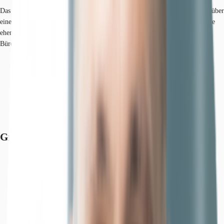
Das Objekt ist im linksrheinischen Düsseldorf-Heerdt gelegen und verfügt über
eine sehr gute Verkehrsanbindung in Richtung City sowie stadtauswärts. Die
ehemals dort herrschende Industriebranche ist einem bunten Mix aus
Bürogebäuden, Großhandel und Wohnnutzung gewichen.
Hauptbahnhof, Düsseldorf, Fahrzeit: 14 min
U-Bahn, Handweiser U75, Gehzeit: 1 min
Bus, Handweiser 862, 863, Gehzeit: 3 min
Bundesautobahn, A 52, Fahrzeit: 3 min
Bundesautobahn, A 44, Fahrzeit: 13 min
Flughafen, Düsseldorf, Fahrzeit: 13 min
Grundrisse