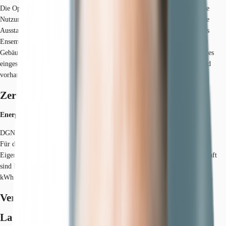
Die Optionen aus Altbau, Neubau und Halle bietet in Heerdt eine flexible
Nutzung von modernen und lichtdurchfluteten Büroflächen. Hochwertige
Ausstattung, sowie individuelle Gestaltung des Raumlayouts zeichnen das
Ensemble auf der Heerdter Landstraße 243 aus. Das Foyer verbindet alle
Gebäudeteile miteinander und kann als zentraler Treffpunkt des Ensembles
eingesetzt werden. Eine ebenerdige Anlieferung incl. eigener Zufahrt sind
vorhanden.
Zertifizierungen
Energieausweis
DGNB: Bronze
Für diese Liegenschaft liegt ein Verbrauchsausweis vom 19.01.2022 vom
Eigentümer/Vermieter vor. Die wesentlichen Energieträger der Liegenschaft
sind Erdgas leicht, Strom. Der Endenergieverbrauch Strom beträgt 84.80
kWh/(m²*a). Der Endenergieverbrauch Wärme beträgt 39.70 kWh/(m²*a).
Verfügbare Fläche
Lage und Verkehrsanbindung