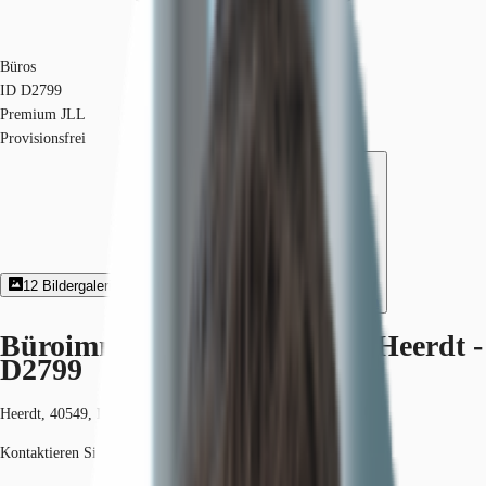
Büros
ID
D2799
Premium JLL
Provisionsfrei
12
Bildergalerie
6
Grundriss
Exposé herunterladen
Büroimmobilie - Düsseldorf, Heerdt -
D2799
Heerdt, 40549, Düsseldorf, Nordrhein-Westfalen
Kontaktieren Sie uns für den Preis