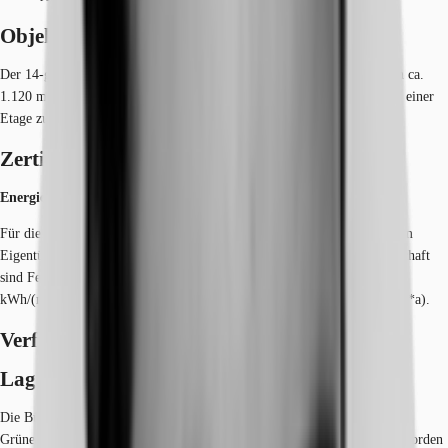
Objekt
Der 14-geschossige Büroturm bietet mit seiner Regelgeschossgröße von ca.
1.120 m² pro Etage optimale Bedingungen, moderne Bürokonzepte auf einer
Etage zu vereinen.
Zertifizierungen
Energieausweis
Für diese Liegenschaft liegt ein Verbrauchsausweis vom 19.03.2020 vom
Eigentümer/Vermieter vor. Die wesentlichen Energieträger der Liegenschaft
sind Fernwärme, Strom. Der Endenergieverbrauch Strom beträgt 32.00
kWh/(m²*a). Der Endenergieverbrauch Wärme beträgt 130.00 kWh/(m²*a).
Verfügbare Fläche
Lage und Verkehrsanbindung
Die Büromarktzone City umfasst die Innenstadt, das Entwicklungsgebiet
Grüne Mitte und insbesondere die Fußgängerzone Essens. Sie wird im Norden