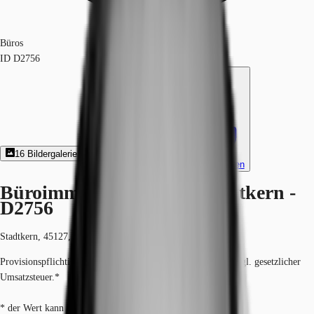
Büros
ID
D2756
16
Bildergalerie
8
Grundriss
Exposé herunterladen
Büroimmobilie - Essen, Stadtkern -
D2756
Stadtkern, 45127, Essen, Nordrhein-Westfalen
Provisionspflichtig: bei Anmietung 3 Netto-Monatsmieten zzgl. gesetzlicher
Umsatzsteuer.*
* der Wert kann je nach Vertragslaufzeit variieren.