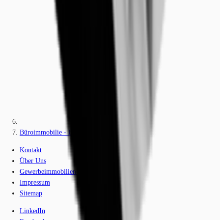
Büroimmobilie - Essen, Stadtkern - D2756
Kontakt
Über Uns
Gewerbeimmobilien-Lexikon
Impressum
Sitemap
LinkedIn