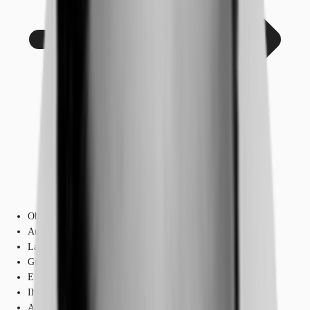
Objekt
Ausstattung
Lage und Verkehrsanbindung
Grundrisse
Exposé herunterladen
Ihr Kontakt
Anfrage senden