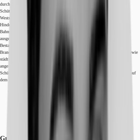
durch den Viehofer Platz und im Osten durch Bürobebauung entlang der
Schützenbahn begrenzt. Die City grenzt direkt an die Büromarktzonen
Weststadt und das Südviertel, die Abgrenzung erfolgt durch die
Hindenburgstraße bzw. den Limbecker Platz im Westen sowie die
Bahnschienen des Essener Hauptbahnhof im Süden. Die zentrale Lage mit
ausgezeichneter ÖPNV-Anbindung und Infrastruktur, dazu repräsentative
Bestandsbauten haben zahlreiche innovative, kapitalkräftige Firmen aller
Branchen hierhergezogen. In der Einkaufsstadt Essen sind viele Banken sowie
städtische Einrichtung wie das Rathaus und das zentrale Bürgerbüro
angesiedelt. Zu den markantesten Gebäuden zählen die Hochhäuser an der
Schützenbahn und Hollestraße sowie die Neubauten in der Grünen Mitte, auf
dem Gelände des ehemaligen Güterbahnhofs.
Flughafen, Düsseldorf, Fahrzeit: 22 min
Bundesautobahn, A 40, Fahrzeit: 2 min
Bundesautobahn, A 52, Fahrzeit: 7 min
Hauptbahnhof, Essen, Gehzeit: 5 min
Straßenbahn/Tram, Hollestraße 103, 109, Gehzeit: 5 min
Bus, Hollestraße 145, 146, 154, 155, 166, 196, Gehzeit: 5 min
Grundrisse