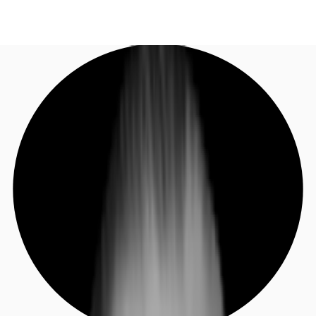
DE
Investieren
Jetzt anrufen
Kontaktieren Sie uns
Marktinformationen
Mehrwert
Coworking
Ihre Ansprechpartner
Favoriten