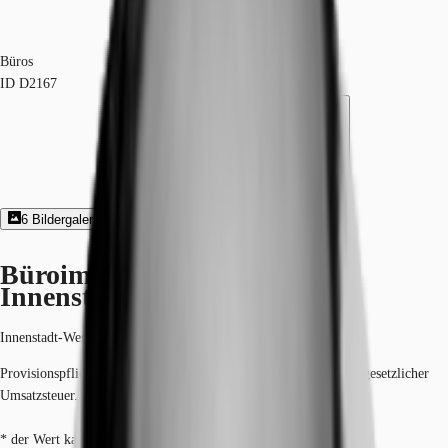
Büros
ID
D2167
6
Bildergalerie
3
Grundriss
Exposé herunterladen
Büroimmobilie - Dortmund,
Innenstadt-West - D2167
Innenstadt-West, 44137, Dortmund, Nordrhein-Westfalen
Provisionspflichtig: bei Anmietung 3 Netto-Monatsmieten zzgl. gesetzlicher
Umsatzsteuer.*
* der Wert kann je nach Vertragslaufzeit variieren.