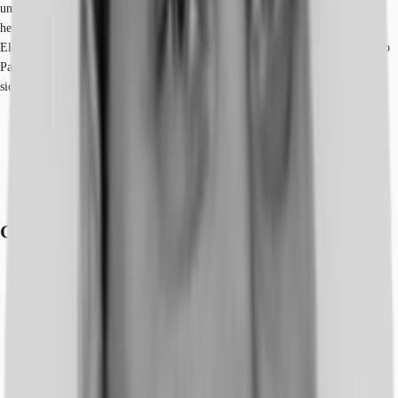
und Infrastruktur hat zahlreiche umsatzstarke Firmen jeglicher Branche
hergezogen. Auch bekannte Modeketten, Gastronomien, Parfümerien oder
Elektronik Märkte sind zahlreich vertreten. Markante Gebäude sind die Corso
Passage sowie das Krügerhaus. Dienstleister des täglichen Bedarfs befinden
sich in der Nähe.
Hauptbahnhof, Dortmund, Gehzeit: 4 min
U-Bahn, Hauptbahnhof U41, U45, U47, U49, Gehzeit: 4 min
Bundesautobahn, A 40, Fahrzeit: 11 min
Bundesautobahn, A 45, Fahrzeit: 14 min
Flughafen, Düsseldorf, Fahrzeit: 50 min
Grundrisse