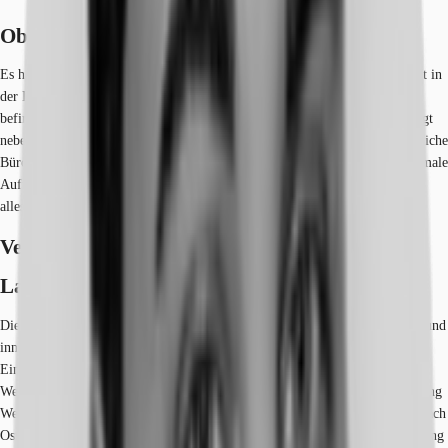
Objekt
Es handelt sich um eine 1960 erbaute und stetig modernisierte Liegenschaft in
der Dortmunder-Innenstadt nahe dem Hauptbahnhof. Die Liegenschaft
befindet sich in einem sehr gepflegten und modernen Zustand und überzeugt
neben der hochwertigen Marmor-Hausfassade auch durch helle und freundliche
Büroräume. Der flexible Grundriss des Objektes bietet darüber hinaus optimale
Aufteilungsmöglichkeiten, sodass vom Einzelbüro bis zum Großraumbüro
alles darstellbar ist.
Verfügbare Fläche
Lage und Verkehrsanbindung
Die Büromarktzone City umfasst die Grenzen der historischen Stadt Dortmund
innerhalb der Wallanlagen. Sie wird von West nach Ost durch die
Einkaufsstraßen Westenhellweg und Ostenhellweg durchzogen. Der
Westenhellweg beginnt nahe der Reinoldikirche und erstreckt sich in Richtung
Westen. Der Ostenhellweg beginnt zwischen der Reinoldikirche und führt nach
Osten hin zum Wall. Die zentrale Lage mit ausgezeichneter ÖPNV-Anbindung