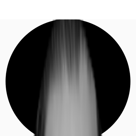
DE
Investieren
Jetzt anrufen
Kontaktieren Sie uns
Marktinformationen
Mehrwert
Coworking
Ihre Ansprechpartner
Favoriten