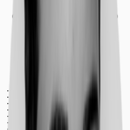
Objekt
Ausstattung
Lage und Verkehrsanbindung
Grundrisse
Exposé herunterladen
Ihr Kontakt
Anfrage senden