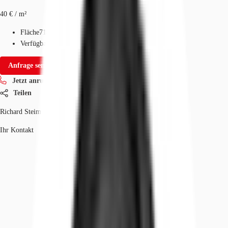
40 € / m²
Fläche
714 - 18.188 m²
Verfügbarkeit
I quartal 2028
Anfrage senden
Jetzt anrufen
Teilen
Richard Steimel
Ihr Kontakt