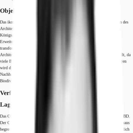
Objekt
Das ikonische Gebäude wurde zwischen 1907 und 1909 nach den Plänen des
Architekten Joseph Maria Olbrich am nördlichen Ende der prominenten
Königsallee in Düsseldorf errichtet und wird nun durch die
Erweiterungsbauten der neuen Bürowelt in ein modernes Landmark
transformieren. Der Entwurf stammt von dem international bekannten
Architekten David Chipperfield. Das Gebäude wird CO2 schonend erstellt, da
viele Bestandteile der vorherigen Immobilie erhalten bleiben. Des Weiteren
wird die zukünftige Premium am Cornelius Platz mit unterschiedliche
Nachhaltigkeitszertifizierungen ausgestattet. Dabei liegt der Fokus auf
Biodiversität und dem nachhaltigen Betrieb des Gebäudes.
Verfügbare Fläche
Lage und Verkehrsanbindung
Das Objekt befindet sich in renommierter Lage mitten im Düsseldorfer CBD.
Der CBD wird im Süden vom Gap 15 und im Norden vom Dreischeibenhaus
begrenzt. Die Berliner Allee sowie Kasernenstraße/Heine-Allee bilden östlich