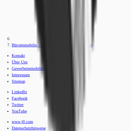
Büroimmobilie - Düsseldorf, Stadtmitte - D2110
Kontakt
Über Uns
Gewerbeimmobilien-Lexikon
Impressum
Sitemap
LinkedIn
Facebook
Twitter
YouTube
www.jll.com
Datenschutzhinweise