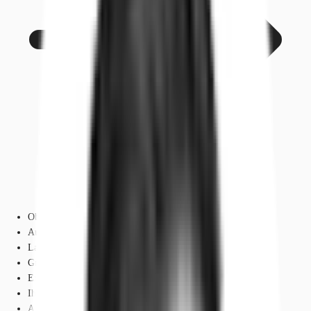
Objekt
Ausstattung
Lage und Verkehrsanbindung
Grundrisse
Exposé herunterladen
Ihr Kontakt
Anfrage senden