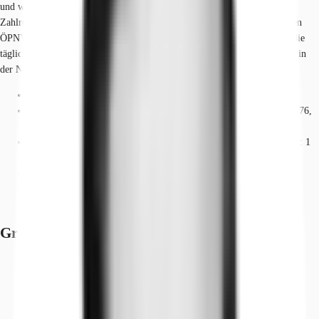
und westlich die Grenze. Herzstück ist somit die berühmte Königsallee.
Zahlreiche namhafte Unternehmen am Standort profitieren von der idealen
ÖPNV-Anbindung sowie der hervorragenden Infrastruktur in Bezug auf die
tägliche Nahversorgung. Dienstleister des täglichen Bedarfs befinden sich in
der Nähe.
Hauptbahnhof, Düsseldorf, Fahrzeit: 8 min
U-Bahn, Heinrich-Heine-Allee U70, U71, U72, U73, U74, U75, U76,
U77, U78, U79, U83, Gehzeit: 1 min
Bus, Heinrich-Heine-Allee Buslinien SB50, 780, 782, 785, Gehzeit: 1
min
Bundesautobahn, A 46, Fahrzeit: 11 min
Bundesautobahn, A 52, Fahrzeit: 11 min
Flughafen, Düsseldorf, Fahrzeit: 15 min
Grundrisse