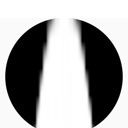
DE
Investieren
Jetzt anrufen
Kontaktieren Sie uns
Marktinformationen
Mehrwert
Coworking
Ihre Ansprechpartner
Favoriten