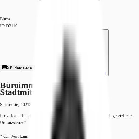
Büros
ID
D2110
9
Bildergalerie
8
Grundriss
Exposé herunterladen
Büroimmobilie - Düsseldorf,
Stadtmitte - D2110
Stadtmitte, 40212, Düsseldorf, Nordrhein-Westfalen
Provisionspflichtig: bei Anmietung 3 Netto-Monatsmieten zzgl. gesetzlicher
Umsatzsteuer.*
* der Wert kann je nach Vertragslaufzeit variieren.