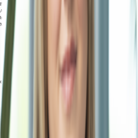
Flughafens. Die sogenannte Airport-City verfügt über eine optimale
Anbindung an das Autobahnnetz und den ÖPNV. Die Terminals mit ihrem
breiten Angebot an Gastronomie und Einzelhandel sind fußläufig in wenigen
Minuten erreichbar.
Hauptbahnhof, Düsseldorf, Fahrzeit: 12 min
S-Bahn, Flughafen Terminal S11, Fahrzeit: 8 min
Bus, Meisenweg 730, Gehzeit: 6 min
Bundesautobahn, A 44, Fahrzeit: 2 min
Bundesautobahn, A 52, Fahrzeit: 5 min
Flughafen, Düsseldorf, Fahrzeit: 2 min
Grundriss