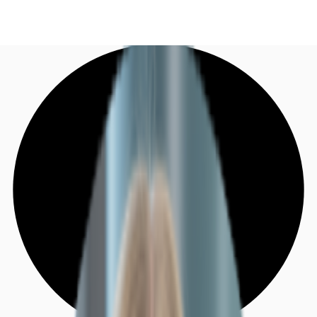
DE
Investieren
Jetzt anrufen
Kontaktieren Sie uns
Marktinformationen
Mehrwert
Coworking
Ihre Ansprechpartner
Favoriten