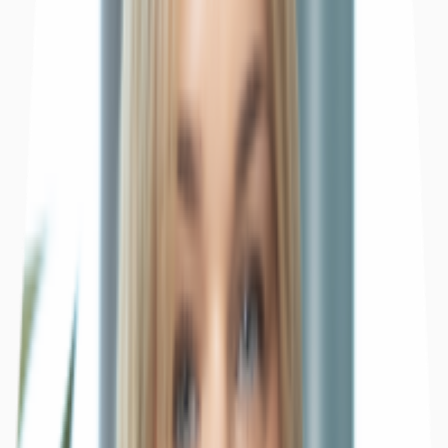
Objekt
Ausstattung
Lage und Verkehrsanbindung
Grundriss
Exposé herunterladen
Ihr Kontakt
Anfrage senden