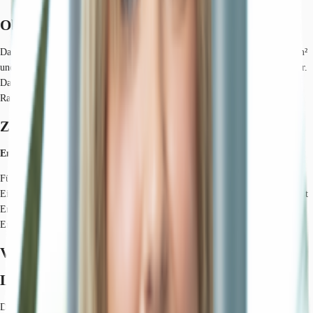
Objekt
Das Airport Office Four II verfügt über eine Gesamtgröße von rund 5.300 m²
und eignet sich sowohl für Mieter ab 148 m² als auch für einen Gesamtnutzer.
Das Gebäude bietet seinen Interessenten flexible
Raumaufteilungsmöglichkeiten.
Zertifizierungen
Energieausweis
Für diese Liegenschaft liegt ein Bedarfsausweis vom 2017-11-21 vom
Eigentümer/Vermieter vor. Der wesentliche Energieträger der Liegenschaft ist
Erdgas schwer. Der Endenergiebedarf Strom beträgt 24.00 kWh/(m²*a). Der
Endenergiebedarf Wärme beträgt 54.00 kWh/(m²*a).
Verfügbare Fläche
Lage und Verkehrsanbindung
Das Objekt befindet sich in direkter Nachbarschaft des Düsseldorfer