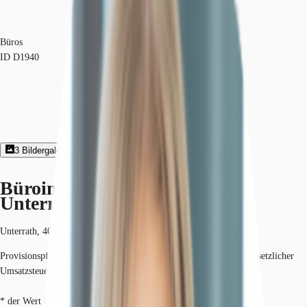
Büros
ID
D1940
3
Bildergalerie
1
Grundriss
Exposé herunterladen
Büroimmobilie - Düsseldorf,
Unterrath - D1940
Unterrath, 40468, Düsseldorf, Nordrhein-Westfalen
Provisionspflichtig: bei Anmietung 3 Netto-Monatsmieten zzgl. gesetzlicher
Umsatzsteuer.*
* der Wert kann je nach Vertragslaufzeit variieren.