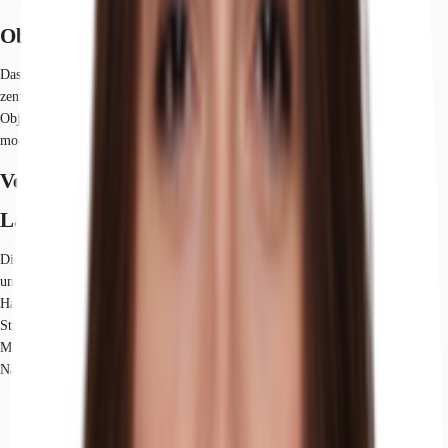
Objekt
Das Ende 2006 kernsanierte und modernisierte Gebäude besticht durch seine
zentrale Lage und durch den idyllischen Ausblick auf den Hofgarten. Das
Objekt verfügt über einen repräsentativen Eingangsbereich sowie attraktive,
moderne Büroflächen.
Verfügbare Fläche
Lage und Verkehrsanbindung
Die Liegenschaft befindet sich im Herzen der Düsseldorfer Innenstadt in
unmittelbarer Nähe des Kö-Bogens. Der Hofgarten liegt direkt vor der
Haustür. Ein breites Angebot an Gastronomie und Einzelhandel zeichnen den
Standort aus. Sowohl die Königsallee als auch die Altstadt sind in wenigen
Minuten erreichbar. Dienstleister des täglichen Bedarfs befinden sich in der
Nähe.
Hauptbahnhof, Düsseldorf, Fahrzeit: 5 min
U-Bahn, Pempelforter Straße U71, U72, U73, U83, Gehzeit: 4 min