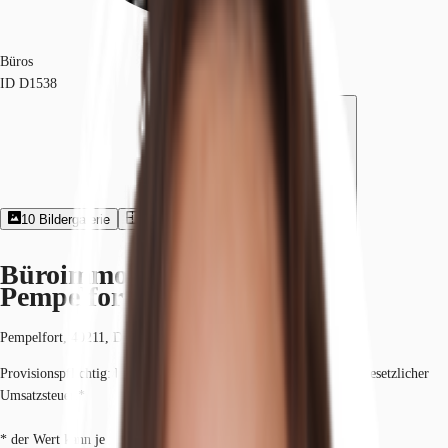
Büros
ID
D1538
10
Bildergalerie
1
Grundriss
Exposé herunterladen
Büroimmobilie - Düsseldorf,
Pempelfort - D1538
Pempelfort, 40211, Düsseldorf, Nordrhein-Westfalen
Provisionspflichtig: bei Anmietung 3 Netto-Monatsmieten zzgl. gesetzlicher
Umsatzsteuer.*
* der Wert kann je nach Vertragslaufzeit variieren.