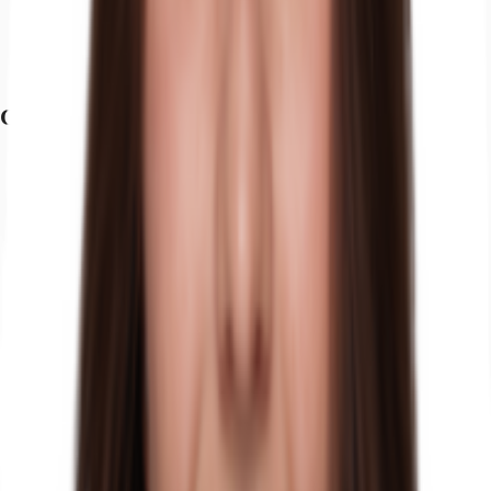
Straßenbahn/Tram, Pempelforter Straße 704, Gehzeit: 4 min
Bundesautobahn, A 44, Fahrzeit: 11 min
Bundesautobahn, A 46, Fahrzeit: 11 min
Flughafen, Düsseldorf, Fahrzeit: 15 min
Grundriss