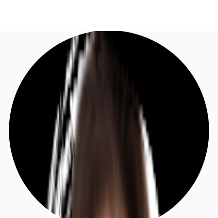
DE
Investieren
Jetzt anrufen
Kontaktieren Sie uns
Marktinformationen
Mehrwert
Coworking
Ihre Ansprechpartner
Favoriten