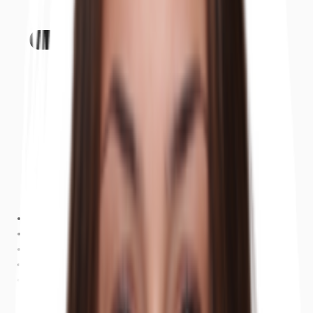
Objekt
Ausstattung
Lage und Verkehrsanbindung
Grundriss
Exposé herunterladen
Ihr Kontakt
Anfrage senden