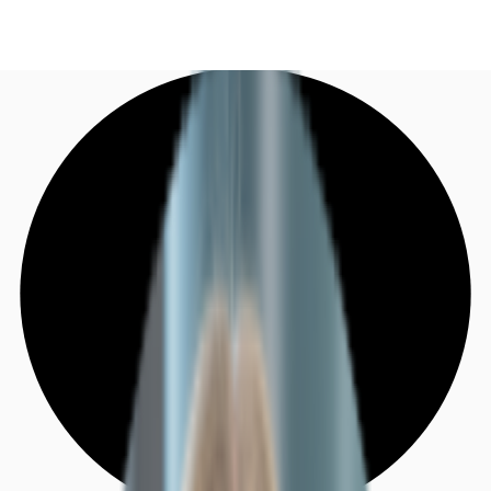
DE
Investieren
Jetzt anrufen
Kontaktieren Sie uns
Marktinformationen
Mehrwert
Coworking
Ihre Ansprechpartner
Favoriten