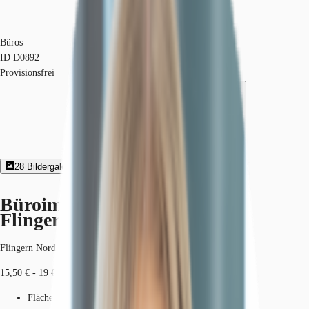
Büros
ID
D0892
Provisionsfrei
28
Bildergalerie
3
Grundriss
Exposé herunterladen
Büroimmobilie - Düsseldorf,
Flingern Nord - D0892
Flingern Nord, 40235, Düsseldorf, Nordrhein-Westfalen
15,50 € - 19 € / m²
Fläche
299 - 6.099 m²