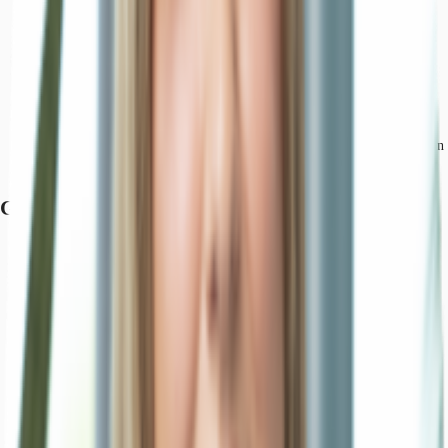
Flughafen, Düsseldorf, Fahrzeit: 14 min
Bundesautobahn, A 52, Fahrzeit: 8 min
Bundesautobahn, A 44, Fahrzeit: 11 min
Hauptbahnhof, Düsseldorf, Fahrzeit: 12 min
U-Bahn, Schlüterstraße / Arbeitsagentur U72, U73, U83, Gehzeit: 8
min
Straßenbahn/Tram, Schlüterstraße / Arbeitsagentur 709, Gehzeit: 8 min
Bus, Daelenstraße 725, Gehzeit: 5 min
Grundrisse