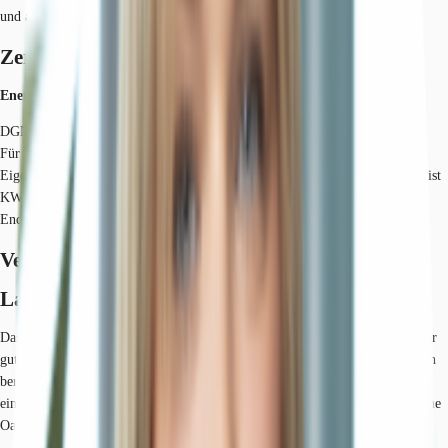
und auf Wunsch des Mieters ausgestattet.
Zertifizierungen
Energieausweis
DGNB: Gold LEED: Gold WIREDSCORE: Gold
Für diese Liegenschaft liegt ein Bedarfsausweis vom 21.07.2020 vom
Eigentümer/Vermieter vor. Der wesentliche Energieträger der Liegenschaft ist
KWK. Der Endenergiebedarf Strom beträgt 40.70 kWh/(m²*a). Der
Endenergiebedarf Wärme beträgt 142.30 kWh/(m²*a).
Verfügbare Fläche
Lage und Verkehrsanbindung
Das Objekt liegt im östlichen Stadtteil Grafenberg und verfügt über eine sehr
gute ÖPNV-Anbindung in Richtung City. Namhafte Unternehmen haben sich
bereits im attraktiven Umfeld bestehend aus Büro- und Wohngebieten
eingefunden. Der Grafenberger Wald bildet im Osten des Gebiets eine „Grüne
Oase“.