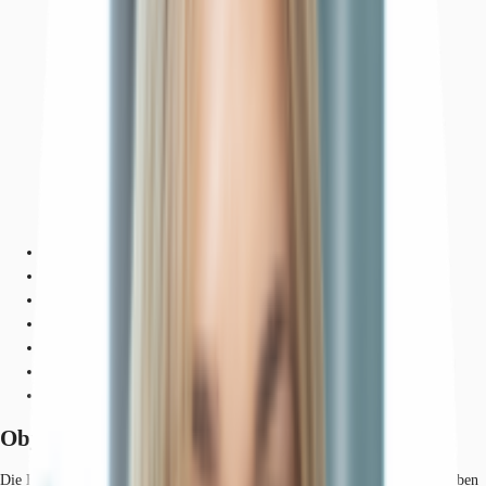
Objekt
Ausstattung
Lage und Verkehrsanbindung
Grundrisse
Exposé herunterladen
Ihr Kontakt
Anfrage senden
Objekt
Die Büroflächen werden in einem hochwertig ausgebauten Zustand übergeben