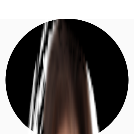
DE
Investieren
Jetzt anrufen
Kontaktieren Sie uns
Marktinformationen
Mehrwert
Coworking
Ihre Ansprechpartner
Favoriten