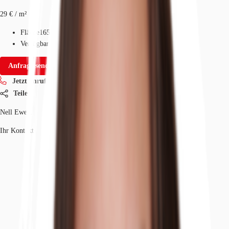
29 € / m²
Fläche
165 m²
Verfügbarkeit
Auf Anfrage
Anfrage senden
Jetzt anrufen
Teilen
Nell Ewert
Ihr Kontakt