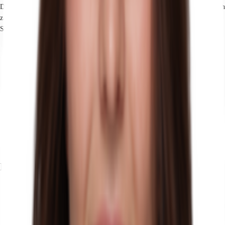
Die Liegenschaft befindet sich auf der weltberühmten Königsallee, auf der sich
zahlreiche Luxusgeschäfte niedergelassen haben. Zudem zeichnet sich dieser
Standort durch die Nähe zur Düsseldorfer Altstadt aus.
Hauptbahnhof, Düsseldorf, Fahrzeit: 7 min
U-Bahn, Steinstraße / Königsallee U70, U74, U75, U76, U77, U78,
U79, Gehzeit: 2 min
Straßenbahn/Tram, Steinstraße / Berliner Allee 701, 705, 706, Gehzeit:
5 min
Bus, Steinstraße / Königsallee SB50, 780, 782, 785, 805, 817, Gehzeit:
2 min
Bundesautobahn, A 52, Fahrzeit: 5 min
Bundesautobahn, A 44, Fahrzeit: 5 min
Flughafen, Düsseldorf, Fahrzeit: 13 min
Exposé herunterladen