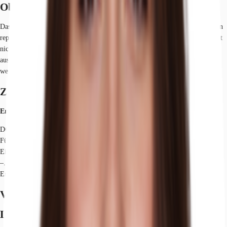
Objekt
Das moderne Büro- und Geschäftshaus wurde 2022 fertiggestellt und bietet in
repräsentativer Lage helle und moderne Büroflächen. Zu den Highlights zählt
nicht nur der Blick auf die beliebte Königsallee, sondern auch hochwertig
ausgestattete Räumlichkeiten, welche individuell für den Mieter hergerichtet
werden.
Zertifizierungen
Energieausweis
DGNB: Platinum
Für diese Liegenschaft liegt ein Bedarfsausweis vom 17.11.2022 vom
Eigentümer/Vermieter vor. Der wesentliche Energieträger der Liegenschaft ist
–. Der Endenergiebedarf Strom beträgt 43.40 kWh/(m²*a). Der
Endenergiebedarf Wärme beträgt 53.10 kWh/(m²*a).
Verfügbare Fläche
Lage und Verkehrsanbindung