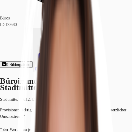
Büros
ID
D0580
9
Bildergalerie
Exposé herunterladen
Büroimmobilie - Düsseldorf,
Stadtmitte - D0580
Stadtmitte, 40212, Düsseldorf, Nordrhein-Westfalen
Provisionspflichtig: bei Anmietung 3 Netto-Monatsmieten zzgl. gesetzlicher
Umsatzsteuer.*
* der Wert kann je nach Vertragslaufzeit variieren.