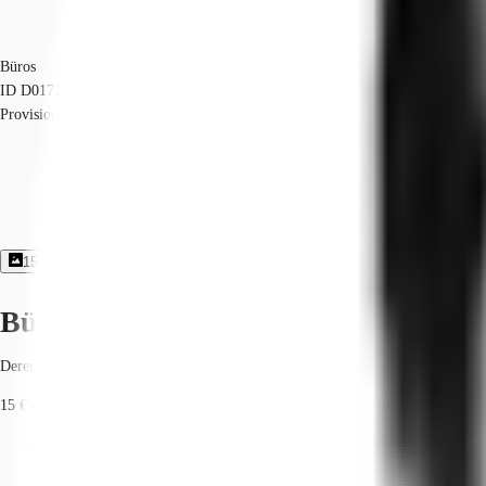
Büros
ID
D0171
Provisionsfrei
15
Bildergalerie
3
Grundriss
Exposé herunterladen
Büroimmobilie - Düsseldorf, Derendo
Derendorf, 40476, Düsseldorf, Nordrhein-Westfalen
15 € - 18 € / m²
Fläche
1.574 - 5.532 m²
Verfügbarkeit
Sofort