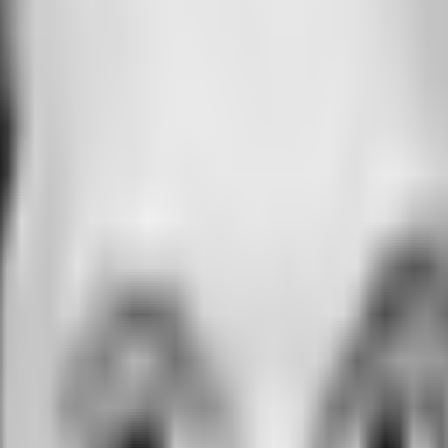
rf - D0171