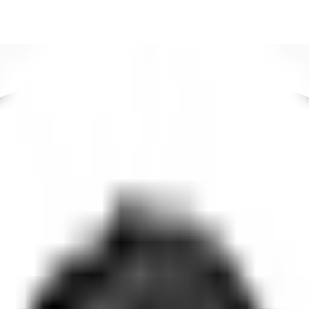
DE
oworking
Ihre Ansprechpartner
Favoriten
Jetzt anru