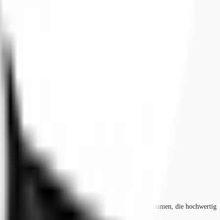
s industriell genutzten Gebäudeteil mit hellen, hohen Räumen, die hochwertig