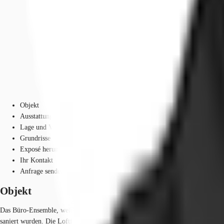
Objekt
Ausstattung
Lage und Verkehrsanbindung
Grundrisse
Exposé herunterladen
Ihr Kontakt
Anfrage senden
Objekt
Das Büro-Ensemble, welches aus zwei Bauteilen mit insgesamt ca. 17.000 m² Bür
saniert wurden. Die Loftflächen sind mit Glaselementen und Parkett ausgestatte