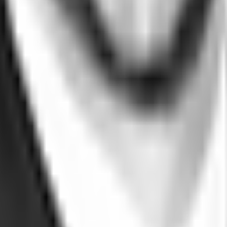
ofläche besteht, bietet ausgefallene und stilvolle Loft-Büros in einem ehemal
t und bieten ideale Voraussetzungen für kreatives Arbeiten.