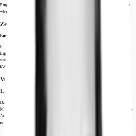
Eingangsbereich erstrahlt in warmen Farben, die sich im gesamten Gebäude
wiederfinden.
Zertifizierungen
Energieausweis
Für diese Liegenschaft liegt ein Verbrauchsausweis vom 09.11.2021 vom
Eigentümer/Vermieter vor. Die wesentlichen Energieträger der Liegenschaft
sind Erdgas leicht, Strom. Der Endenergieverbrauch Strom beträgt 7.5
kWh/(m²*a). Der Endenergieverbrauch Wärme beträgt 70.9 kWh/(m²*a).
Verfügbare Fläche
Lage und Verkehrsanbindung
Das Bürogebäude liegt im nördlichen Stadtteil Derendorf / Rath /
Mörsenbroich. Die Nähe zum „Nördlichen Zubringer“ sorgt für eine perfekte
Anbindung an das Autobahnnetz, sodass Flughafen und Messe schnell zu
erreichen sind.
Hauptbahnhof, Düsseldorf, Fahrzeit: 12 min