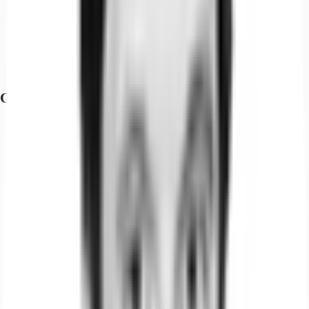
Straßenbahn/Tram, Haeselerstraße 701, Gehzeit: 6 min
Bus, Vogelsanger Weg 756, 758, Gehzeit: 1 min
Bundesautobahn, A 52, Fahrzeit: 1 min
Bundesautobahn, A 44, Fahrzeit: 3 min
Flughafen, Düsseldorf, Fahrzeit: 7 min
Grundrisse