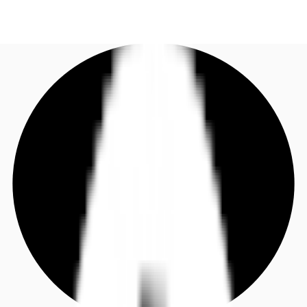
DE
Investieren
Jetzt anrufen
Kontaktieren Sie uns
Marktinformationen
Mehrwert
Coworking
Ihre Ansprechpartner
Favoriten