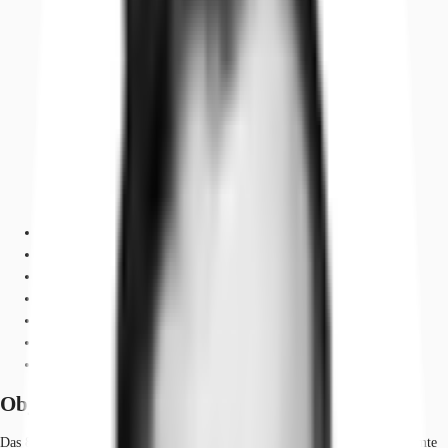
Objekt
Ausstattung
Lage und Verkehrsanbindung
Grundrisse
Exposé herunterladen
Ihr Kontakt
Anfrage senden
Objekt
Das 8-geschossige Bürogebäude wurde 2008 / 2009 revitalisiert. Der gesamte