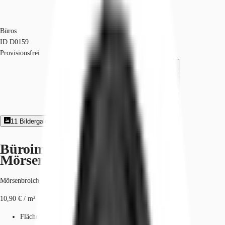
Büros
ID
D0159
Provisionsfrei
11
Bildergalerie
3
Grundriss
Exposé herunterladen
Büroimmobilie - Düsseldorf,
Mörsenbroich - D0159
Mörsenbroich, 40470, Düsseldorf, Nordrhein-Westfalen
10,90 € / m²
Fläche
100 - 4.516 m²