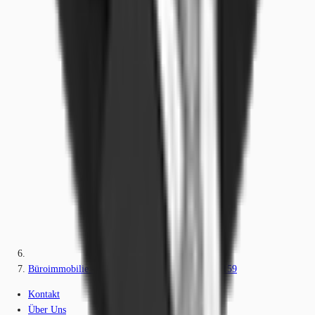
Büroimmobilie - Düsseldorf, Mörsenbroich - D0159
Kontakt
Über Uns