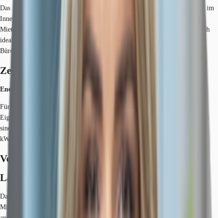
Das 16-geschossige Bürohaus bietet eine moderne Architektur, welche sich im
Inneren der Liegenschaft wieder findet. Aufgrund der Flexibilität können
Mieteinheiten ab ca. 270 m² dargestellt werden. Die Mietflächen eignen sich
ideal für eine Showroom-Nutzung; können jedoch auch als klassische
Büroflächen genutzt werden.
Zertifizierungen
Energieausweis
Für diese Liegenschaft liegt ein Verbrauchsausweis vom 01.02.2022 vom
Eigentümer/Vermieter vor. Die wesentlichen Energieträger der Liegenschaft
sind Fernwärme, Strom. Der Endenergieverbrauch Strom beträgt 67.00
kWh/(m²*a). Der Endenergieverbrauch Wärme beträgt 65.00 kWh/(m²*a).
Verfügbare Fläche
Lage und Verkehrsanbindung
Das Objekt befindet sich inmitten des Düsseldorfer Medienhafens. Die
Mischung aus altem Industriecharakter und der modernen, architektonisch
ansprechenden Skyline, sorgt für ein hochwertiges Ambiente. Hotels,