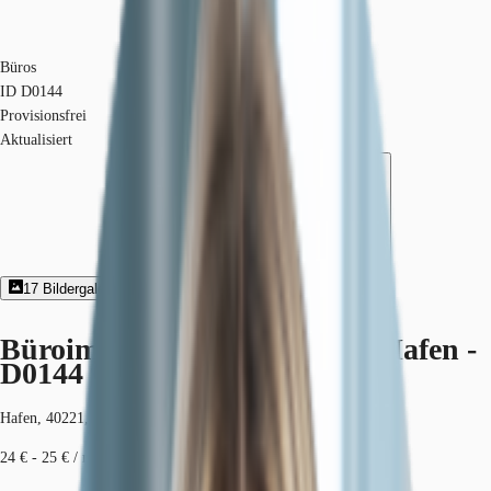
Büros
ID
D0144
Provisionsfrei
Aktualisiert
17
Bildergalerie
3
Grundriss
Exposé herunterladen
Büroimmobilie - Düsseldorf, Hafen -
D0144
Hafen, 40221, Düsseldorf, Nordrhein-Westfalen
24 € - 25 € / m²