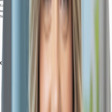
Gastronomie und die Nähe zur City runden den Standort ab. Zahlreiche
namhafte Unternehmen haben das Potenzial bereits erkannt und machen den
Standort zum „Place-to-be“ außerhalb des CBD.
Flughafen, Düsseldorf, Fahrzeit: 14 min
Bundesautobahn, A 52, Fahrzeit: 7 min
Bundesautobahn, A 46, Fahrzeit: 7 min
Hauptbahnhof, Düsseldorf, Fahrzeit: 7 min
Straßenbahn/Tram, Speditionsstraße 707, Gehzeit: 1 min
Bus, Speditionstraße 723, 732, Gehzeit: 1 min
Grundrisse