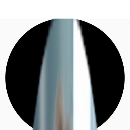
DE
Investieren
Jetzt anrufen
Kontaktieren Sie uns
Marktinformationen
Mehrwert
Coworking
Ihre Ansprechpartner
Favoriten