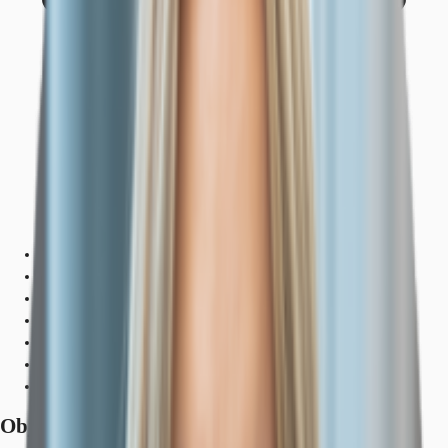
Objekt
Ausstattung
Lage und Verkehrsanbindung
Grundrisse
Exposé herunterladen
Ihr Kontakt
Anfrage senden
Objekt