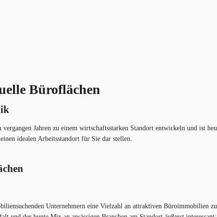
uelle Büroflächen
ik
 vergangen Jahren zu einem wirtschaftsstarken Standort entwickeln und ist heut
nen idealen Arbeitsstandort für Sie dar stellen.
lächen
mobiliensuchenden Unternehmern eine Vielzahl an attraktiven Büroimmobilien 
t und der bunte Mix an ansässigen Branchen am Standort äußerst interessant; G