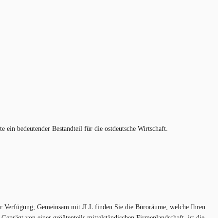
e ein bedeutender Bestandteil für die ostdeutsche Wirtschaft.
zur Verfügung; Gemeinsam mit JLL finden Sie die Büroräume, welche Ihren
eprägt von einer größtenteils mittelständischen Firmenlandschaft, ist die