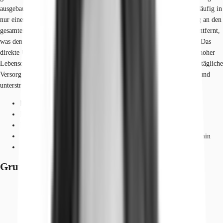
ausgebaut: Eine S-Bahn-Station sowie diverse Bushaltestellen sind fußläufig in
nur einer Minute erreichbar und gewährleisten eine schnelle Anbindung an den
gesamten Stadtraum. Auch die Autobahn ist nur wenige Fahrminuten entfernt,
was den Standort für den Individualverkehr besonders attraktiv macht. Das
direkte Umfeld bietet eine lebendige Mischung aus urbanem Flair und hoher
Lebensqualität. Zahlreiche Supermärkte, Restaurants und Cafés für die tägliche
Versorgung und Geschäftstermine befinden sich in unmittelbarer Nähe und
unterstreichen den Komfort dieses Standortes.
Flughafen, Berlin / Brandenburg, Fahrzeit: 22 min
Bundesautobahn, A100, Fahrzeit: 2 min
Bundesautobahn, A115, Fahrzeit: 5 min
S-Bahn, Halensee, Linien S41, S42, S45, S46, S47, Gehzeit: 3 min
Bus, Halensee, Linien 143, M19, M29, X10, Gehzeit: 3 min
Grundrisse