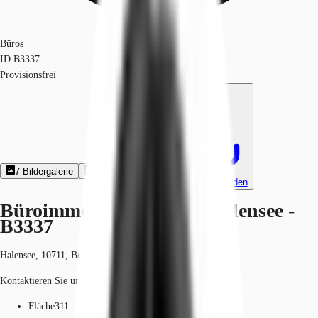
Büros
ID
B3337
Provisionsfrei
7
Bildergalerie
14
Grundriss
Exposé herunterladen
Büroimmobilie - Berlin, Halensee -
B3337
Halensee, 10711, Berlin, Berlin
Kontaktieren Sie uns für den Preis
Fläche
311 - 6.847 m²