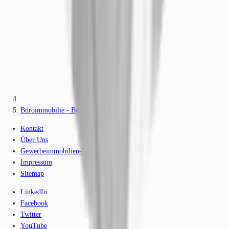
Büroimmobilie - Berlin, Halensee - B3337
Kontakt
Über Uns
Gewerbeimmobilien-Lexikon
Impressum
Sitemap
LinkedIn
Facebook
Twitter
YouTube