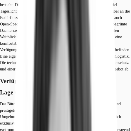
besticht. Die nach Süden und Osten ausgerichteten Fassaden lassen viel
Tageslicht in die modernen und hellen Räumlichkeiten, die sich flexibel an die
Bedürfnisse künftiger Nutzer anpassen lassen. So sind beispielsweise auch
Open-Space-Konzepte realisierbar. Eine gemeinschaftlich nutzbare, begrünte
Dachterrasse von rund 290 Quadratmetern bietet einen beeindruckenden
Weitblick über die Dächer der Stadt und lädt zum Verweilen ein. Für eine
komfortable An- und Abreise stehen zahlreiche PKW-Stellplätze zur
Verfügung, die sich sowohl in einer Tiefgarage als auch im Innenhof befinden.
Eine eigene Anlieferungszone ermöglicht zudem eine effiziente Warenlogistik.
Die technische Ausstattung mit Glasfaserkabel, außenliegendem Sonnenschutz
und einer Klimatisierung auf der Südseite rundet das hochwertige Angebot ab.
Verfügbare Fläche
Lage und Verkehrsanbindung
Das Büro- und Geschäftshaus befindet sich in einer äußerst zentralen und
prestigeträchtigen Lage im Herzen der City West. Diese dynamische
Umgebung ist ein Schmelztiegel aus Tradition und Moderne, in dem sich
exklusive Geschäfte, renommierte Unternehmen und vielfältige
gastronomische Angebote aneinanderreihen. Die Infrastruktur ist hervorragend