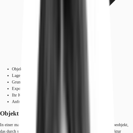
Objekt
Lage und Verkehrsanbindung
Grundrisse
Exposé herunterladen
Ihr Kontakt
Anfrage senden
Objekt
In einer markanten Ecklage erhebt sich dieses repräsentative Gewerbeobjekt,
das durch seine gepflegte Erscheinung und eine durchdachte Architektur