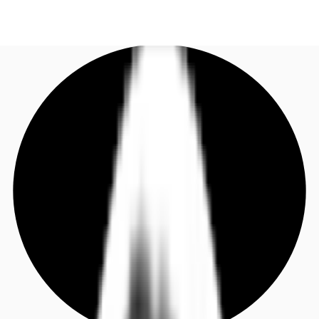
DE
Investieren
Jetzt anrufen
Kontaktieren Sie uns
Marktinformationen
Mehrwert
Coworking
Ihre Ansprechpartner
Favoriten