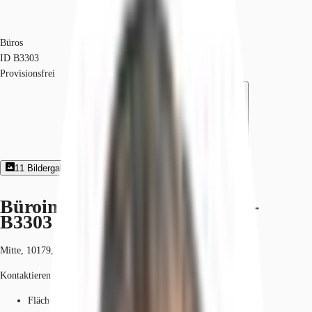
Büros
ID
B3303
Provisionsfrei
11
Bildergalerie
2
Grundriss
Exposé herunterladen
Büroimmobilie - Berlin, Mitte -
B3303
Mitte, 10179, Berlin, Berlin
Kontaktieren Sie uns für den Preis
Fläche
450 - 9.400 m²