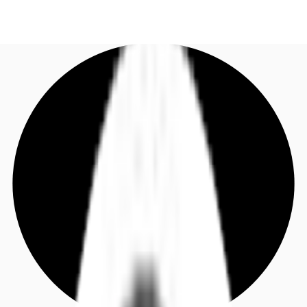
DE
Investieren
Jetzt anrufen
Kontaktieren Sie uns
Marktinformationen
Mehrwert
Coworking
Ihre Ansprechpartner
Favoriten