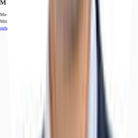
Marktinformationen
Mietmarkt
Mitte, Berlin
siehe
182
passende Mietobjekte