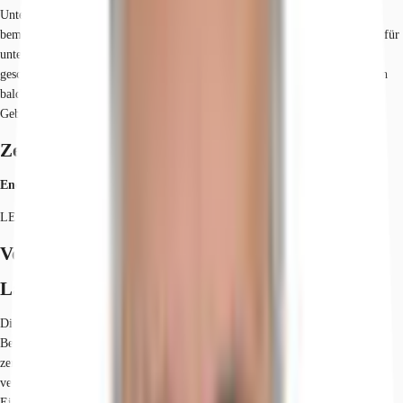
Unternehmer und Architekten A. Wollenberg (1874–1950) mit
bemerkenswerter Weitsicht entworfen, um flexible Nutzungsmöglichkeiten für
unterschiedliche Büro- und Gewerbezwecke zu bieten. Diese kluge
geschäftliche Entscheidung erwies sich als äußerst vorausschauend, da schon
bald diverse Gewerke in den großzügig gestalteten Räumlichkeiten des
Gebäudes ihren Platz fanden und florierten.
Zertifizierungen
Energieausweis
LEED: Gold WIREDSCORE: Platinum
Verfügbare Fläche
Lage und Verkehrsanbindung
Die Magazinhöfe befinden sich in Berlin-Mitte - im historischen Herzen
Berlins. Die Spree-Metropole bietet ideale Geschäftsbedingungen dank ihrer
zentralen Lage, exzellenten Infrastruktur, hohen Lebensqualität und
vergleichsweise niedrigen Lebenshaltungskosten. Restaurants und
Einkaufsmöglichkeiten sind fußläufig erreichbar.