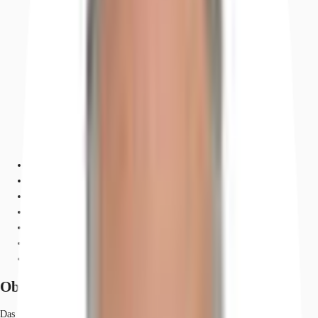
Objekt
Ausstattung
Lage und Verkehrsanbindung
Grundrisse
Exposé herunterladen
Ihr Kontakt
Anfrage senden
Objekt
Das im Jahr 1911 errichtete Gebäudeensemble wurde vom visionären