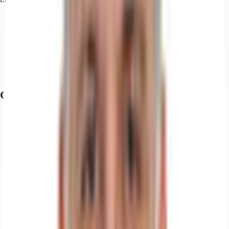
Flughafen, Berlin Brandenburg, Fahrzeit: 40 min
Bundesautobahn, A 100, Fahrzeit: 15 min
Bus, Alexanderstraße, Linien 100, 147, 248, 300 , Gehzeit: 2 min
Hauptbahnhof, Berlin, Fahrzeit: 10 min
S-Bahn, Jannowitzbrücke, Linien S3, S5, S7, S9, Gehzeit: 4 min
U-Bahn, Schilingstraße, Linie U5, Gehzeit: 5 min
Grundrisse