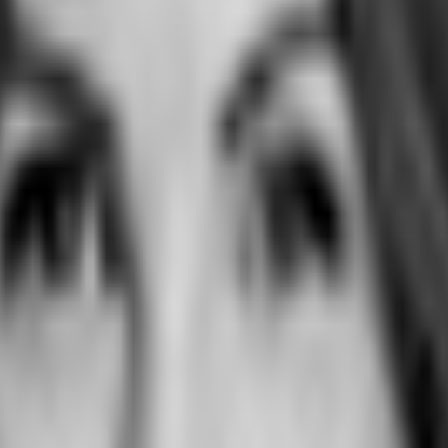
9
msatzsteuer.*