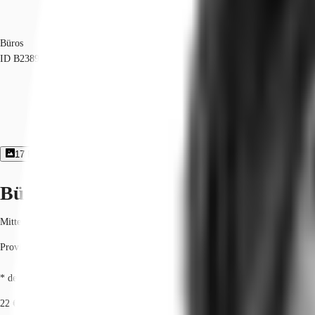
Büros
ID
B2389
17
Bildergalerie
4
Grundriss
Exposé herunterladen
Büroimmobilie - Berlin, Mitte - B238
Mitte, 10179, Berlin, Berlin
Provisionspflichtig: bei Anmietung 3 Netto-Monatsmieten zzgl. gesetzlicher U
* der Wert kann je nach Vertragslaufzeit variieren.
22 € / m²