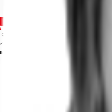
Fläche
195 - 778 m²
Verfügbarkeit
Sofort
Anfrage senden
Jetzt anrufen
Teilen
Alexandra Teich
Ihr Kontakt