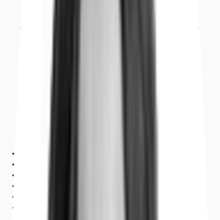
Ausstattung
Lage und Verkehrsanbindung
Grundrisse
Exposé herunterladen
Ihr Kontakt
Anfrage senden