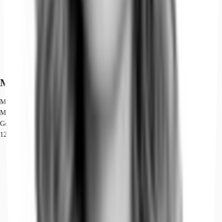
Marktinformationen
Mietmarkt
Mitte, Berlin
Gew. Ø-Miete
12,90 € - 25 € / m²