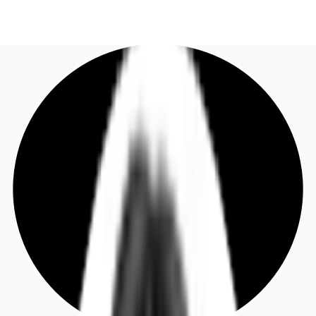
DE
Investieren
Jetzt anrufen
Kontaktieren Sie uns
Marktinformationen
Mehrwert
Coworking
Ihre Ansprechpartner
Favoriten