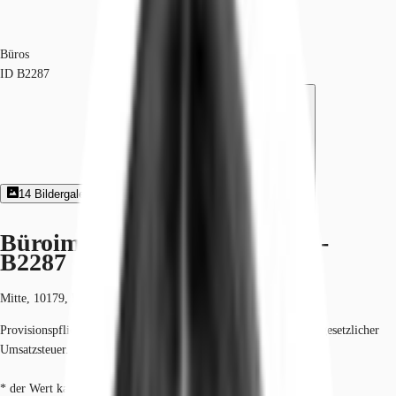
Büros
ID
B2287
14
Bildergalerie
2
Grundriss
Exposé herunterladen
Büroimmobilie - Berlin, Mitte -
B2287
Mitte, 10179, Berlin, Berlin
Provisionspflichtig: bei Anmietung 3 Netto-Monatsmieten zzgl. gesetzlicher
Umsatzsteuer.*
* der Wert kann je nach Vertragslaufzeit variieren.