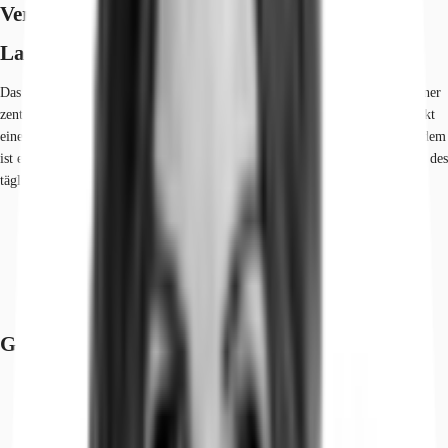
Verfügbare Fläche
Lage und Verkehrsanbindung
Das moderne Bürogebäude liegt auf dem ehemaligen Mauerstreifen. Mit einer
zentralen Lage, unweit des U-bahnhofes Spittelmarkt (U2), bietet das Objekt
eine hervorragende Erreichbarkeit mit den öffentlichen Verkehrsmittel. Zudem
ist es umgeben von zahlreichen Hotels, Cafés und Restaurants. Dienstleister des
täglichen Bedarfs befinden sich in der Nähe.
Hauptbahnhof, Berlin, Fahrzeit: 10 min
U-Bahn, Spittelmarkt; Linie U2, Gehzeit: 4 min
Bundesautobahn, A 100, Fahrzeit: 20 min
Bundesautobahn, A 113, Fahrzeit: 25 min
Flughafen, Berlin Brandenburg, Fahrzeit: 35 min
Grundrisse