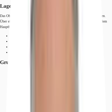
Lage und Verkehrsanbindung
Das Objekt befindet sich im Bezirk Charlottenburg, am Spreeufer gelegen.
Über einen Uferweg gelangt man fußläufig zum Regierungsviertel und dem
Hauptbahnhof.
S-Bahn, Tiergarten, Linien S3, S5, S7, S9, Gehzeit: 10 min
Bus, Marchbrücke, Linie 245, Gehzeit: 10 min
Bundesautobahn, A 100, Fahrzeit: 20 min
Flughafen, Berlin Brandenburg, Fahrzeit: 40 min
Grundrisse