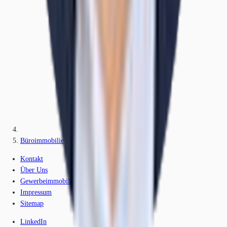
Büroimmobilie - Berlin, Charlottenburg - B2115
Kontakt
Über Uns
Gewerbeimmobilien-Lexikon
Impressum
Sitemap
LinkedIn