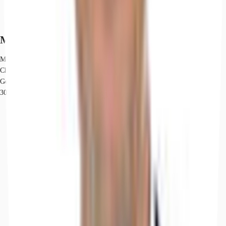
Marktinformationen
Mietmarkt
Charlottenburg, Berlin
Gew. Ø-Miete
30 € / m²