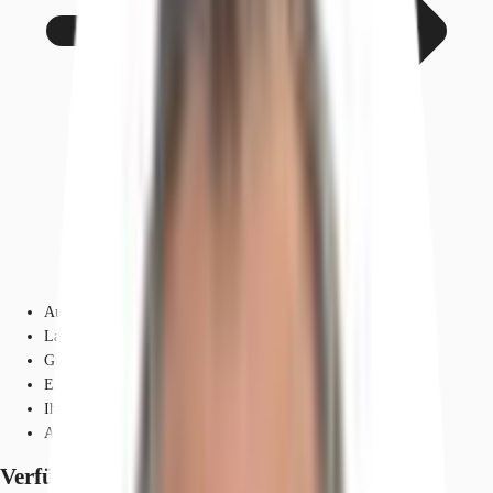
Ausstattung
Lage und Verkehrsanbindung
Grundrisse
Exposé herunterladen
Ihr Kontakt
Anfrage senden
Verfügbare Fläche