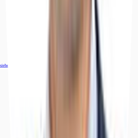
siehe
107
passende Mietobjekte