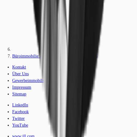
Büroimmobilie - Chemnitz, Altchemnitz - B1906
Kontakt
Über Uns
Gewerbeimmobilien-Lexikon
Impressum
Sitemap
LinkedIn
Facebook
Twitter
YouTube
www.jll.com