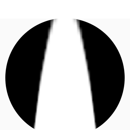
DE
Investieren
Jetzt anrufen
Kontaktieren Sie uns
Marktinformationen
Mehrwert
Coworking
Ihre Ansprechpartner
Favoriten