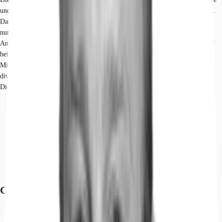
und kulturelle Zentrum der südwestlichen Region des Bundeslandes Sachsen.
Das ehemalige „Technische Rathaus“ liegt verkehrstechnisch sehr gut. Nicht
nur die Nähe zur Innenstadt geht damit einher, sondern auch die schnelle
Anbindung an die B95 und an die Autobahn A 4. Eine Haltestelle des ÖPNV
befindet sich vor dem Objekt. Der Südbahnhof Chemnitz ist fußläufig in 12
Minuten erreicht. Die nahe Umgebung bietet ein mannigfaltiges Angebot
diverser gastronomischer Einrichtungen und Einkaufsmöglichkeiten.
Dienstleister des täglichen Bedarfs befinden sich in der Nähe.
Bus, Treffuhrstraße Linien 210, 211, 361, N15, Gehzeit: 1 min
Bundesautobahn, A 72, Fahrzeit: 12 min
Bundesautobahn, A 4, Fahrzeit: 13 min
Bundesstraße, B 95, Fahrzeit: 1 min
Bundesstraße, B 173, Fahrzeit: 4 min
Flughafen, Dresden, Fahrzeit: 55 min
Flughafen, Leipzig/Halle, Fahrzeit: 110 min
Grundrisse