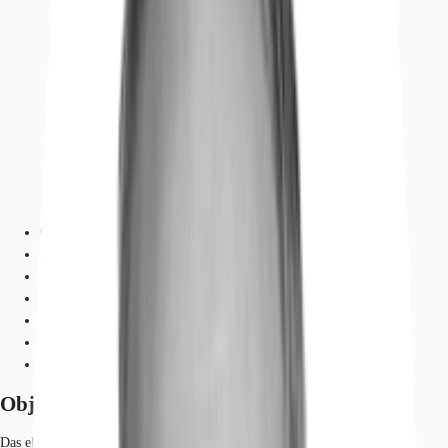
Objekt
Ausstattung
Lage und Verkehrsanbindung
Grundrisse
Exposé herunterladen
Ihr Kontakt
Anfrage senden
Objekt
Das ehemalige Technische Rathaus der Stadt Chemnitz besteht aus 3