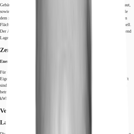
Gebäudeteilen - dem Neubau und Anbau - beide in den 1990er Jahren erbaut,
sowie einem denkmalgeschützten Altbau. Dabei offerieren die Gebäudeteile
dem zukünftigen Mieter unterschiedliche Annehmlichkeiten. Die modernen
Flächen im Neubau zeigen eine flexible Raumstruktur und sind tageslichthell.
Der Altbau überzeugt durch hohe Räume, historische Fenster und ausreichend
Lager- und Archivflächen.
Zertifizierungen
Energieausweis
Für diese Liegenschaft liegt ein Verbrauchsausweis vom 02.02.2021 vom
Eigentümer/Vermieter vor. Die wesentlichen Energieträger der Liegenschaft
sind Fernwärme, Heizwerk, fossil, Strom. Der Endenergieverbrauch Strom
beträgt 35.60 kWh/(m²*a). Der Endenergieverbrauch Wärme beträgt 78.10
kWh/(m²*a).
Verfügbare Fläche
Lage und Verkehrsanbindung
Die Stadt Chemnitz ist mit Ihren ca. 245.000 Einwohnern das wirtschaftliche