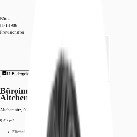
Büros
ID
B1906
Provisionsfrei
11
Bildergalerie
4
Grundriss
Exposé herunterladen
Büroimmobilie - Chemnitz,
Altchemnitz - B1906
Altchemnitz, 09125, Chemnitz, Sachsen
9 € / m²
Fläche
175 - 641 m²