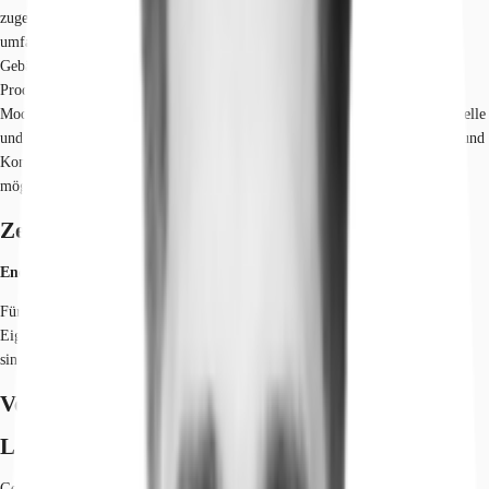
zugehörigen Produktions- sowie Lagerflächen, präsentiert sich als ein
umfangreiches Industrieareal. Die zwischen 1934 und 1984 errichteten
Gebäude vereinen klassische Industriearchitektur mit modernen
Produktionseinheiten. In den 1990er Jahren fand eine umfassende
Modernisierung aller Gebäude statt. Die Büroflächen zeichnen sich durch helle
und funktionale Räume aus, die durch gemeinschaftlich nutzbare Bereiche und
Konferenzräume ergänzt werden. Eine flexible Raumaufteilung ist ebenso
möglich wie ein Ausbau nach den Wünschen des Mieters.
Zertifizierungen
Energieausweis
Für diese Liegenschaft liegt ein Bedarfsausweis vom 09.09.2020 vom
Eigentümer/Vermieter vor. Die wesentlichen Energieträger der Liegenschaft
sind Gas, Strom. Endenergiebedarf: 219.40000 kWh/(m²*a)
Verfügbare Fläche
Lage und Verkehrsanbindung
Gelegen in einem Gewerbegebiet im Ortsteil Tempelhof, profitiert der