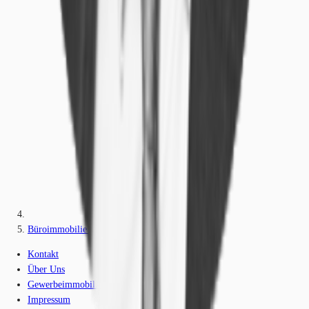
Büroimmobilie - Berlin, Tempelhof - B1816
Kontakt
Über Uns
Gewerbeimmobilien-Lexikon
Impressum