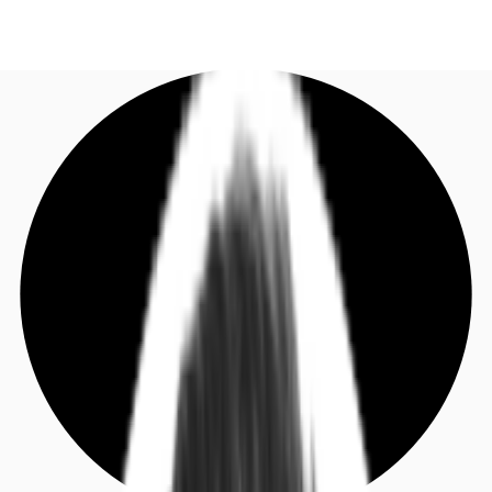
DE
Investieren
Jetzt anrufen
Kontaktieren Sie uns
Marktinformationen
Mehrwert
Coworking
Ihre Ansprechpartner
Favoriten