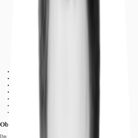
Objekt
Ausstattung
Lage und Verkehrsanbindung
Grundrisse
Exposé herunterladen
Ihr Kontakt
Anfrage senden
Objekt
Das Ensemble, bestehend aus einem mehrgeschossigen Bürogebäude und