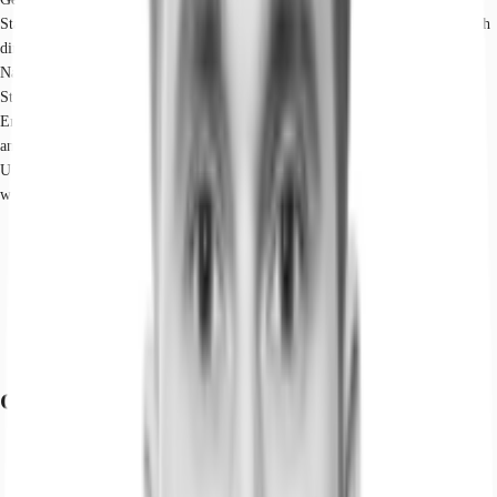
Standort von einer ruhigen und dennoch gut vernetzten Lage. Er befindet sich
direkt am Teltowkanal und bietet eine gute Anbindung an den öffentlichen
Nahverkehr durch eine Buslinie sowie den U-Bahnhof Ullsteinstraße. Die
Stadtautobahn A100 ist in wenigen Autominuten erreichbar. In fußläufiger
Entfernung liegt das Einkaufszentrum Tempelhofer Hafen, das eine Vielzahl
an Einkaufsmöglichkeiten und gastronomischen Angeboten bereithält. Die
Umgebung ist geprägt von einer Mischung aus Gewerbe und urbanem Leben,
was den Standort für Unternehmen attraktiv macht.
Flughafen, Berlin Brandenburg, Fahrzeit: 25 min
Bundesautobahn, A 100, Fahrzeit: 10 min
Bundesautobahn, B 96, Fahrzeit: 3 min
Hauptbahnhof, Berlin, Fahrzeit: 20 min
U-Bahn, Ullsteinstraße; Linie U6, Gehzeit: 10 min
Bus, Colditzstr./ Ullsteinstr.; Linie 170, Gehzeit: 5 min
Grundrisse