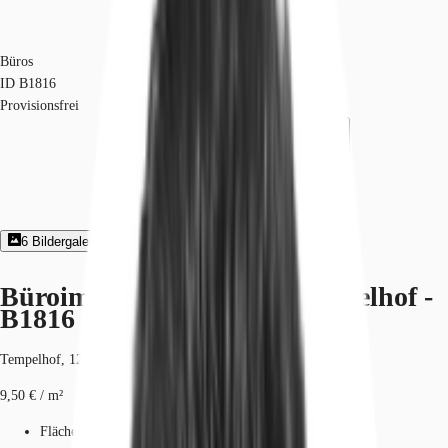
Büros
ID
B1816
Provisionsfrei
6
Bildergalerie
2
Grundriss
Exposé herunterladen
Büroimmobilie - Berlin, Tempelhof -
B1816
Tempelhof, 12099, Berlin, Berlin
9,50 € / m²
Fläche
186 - 1.740 m²