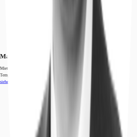
Marktinformationen
Mietmarkt
Tempelhof, Berlin
siehe
4
passende Mietobjekte