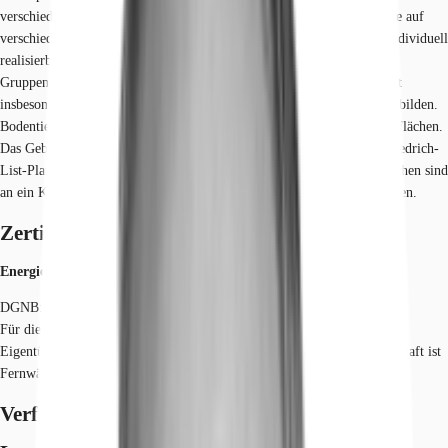
verschieden große Flächen von 162 m² bis 1.655 m². Verteilt sind diese auf
verschiedenen Etagen und Bauteilen. Die Aufteilung der Flächen ist individuell
realisierbar und ermöglicht sowohl die Darstellung von Einzel- und
Gruppenbüros als auch von Open-Space-Konzepten. Hervorzuheben ist
insbesondere die Möglichkeit große, zusammenhängende Flächen abzubilden.
Bodentiefe Fensterfronten garantieren ausreichend Tageslicht auf den Flächen.
Das Gebäude verfügt über einen eindrucksvollen Haupteingang am Friedrich-
List-Platz. Darüber hinaus existiert im Gebäude eine Kantine. Die Flächen sind
an ein Kühlsystem angeschlossen. Parkplätze sind ausreichend vorhanden.
Zertifizierungen
Energieausweis
DGNB: Gold
Für diese Liegenschaft liegt ein Bedarfsausweis vom 26.05.2022 vom
Eigentümer/Vermieter vor. Der wesentliche Energieträger der Liegenschaft ist
Fernwärme. Endenergiebedarf: 72,5 kWh/(m²*a)
Verfügbare Fläche