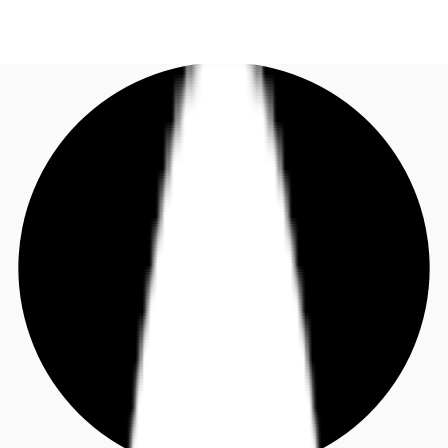
DE
Investieren
Jetzt anrufen
Kontaktieren Sie uns
Marktinformationen
Mehrwert
Coworking
Ihre Ansprechpartner
Favoriten