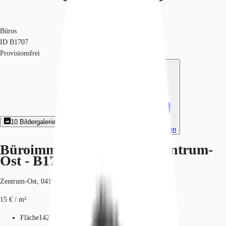
Büros
ID
B1707
Provisionsfrei
10
Bildergalerie
9
Grundriss
Exposé herunterladen
Büroimmobilie - Leipzig, Zentrum-
Ost - B1707
Zentrum-Ost, 04103, Leipzig, Sachsen
15 € / m²
Fläche
142 - 4.294 m²