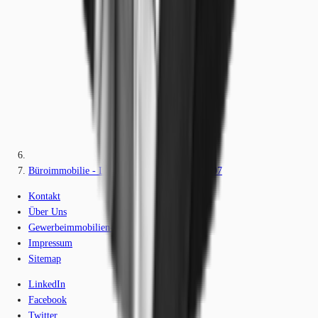
Büroimmobilie - Leipzig, Zentrum-Ost - B1707
Kontakt
Über Uns
Gewerbeimmobilien-Lexikon
Impressum
Sitemap
LinkedIn
Facebook
Twitter