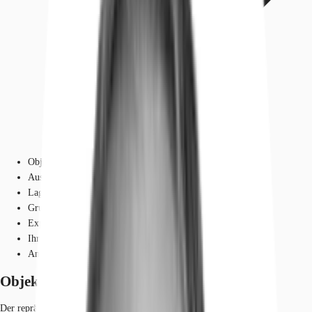
Objekt
Ausstattung
Lage und Verkehrsanbindung
Grundrisse
Exposé herunterladen
Ihr Kontakt
Anfrage senden
Objekt
Der repräsentative Eckbau im „Graphischen Viertel“ bietet mehrere