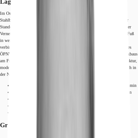
Lage und Verkehrsanbindung
Im Osten des Leipziger Zentrums gelegen, dominiert der markante
Stahlbetonbau des Listhauses am Friedrich-List-Platz die Umgebung. Der
Standort des Objekts wird zudem höchsten Ansprüchen verkehrstechnischer
Vernetzung gerecht. Das Stadtzentrum und der Hauptbahnhof können zu Fuß
in weniger als 15 Minuten erreicht werden. Die direkt anliegende B 2
verbindet das Objekt mit den Autobahnen A 9 und A 14. Die Haltestelle des
ÖPNV befindet sich direkt vor dem repräsentativen Haupteingang des Eckbaus
am Friedrich-List-Platz. Das Objekt vereint somit herausragende Infrastruktur,
moderne Architektur und flexible Büroräume. Eine Tankstelle befindet sich in
der Nähe. Dienstleister des täglichen Bedarfs befinden sich in der Nähe.
Straßenbahn/Tram, Friedrich-List-Platz, Linien 1, 3, 8, Gehzeit: 1 min
Bus, Leipzig Hauptbahnhof, Linien u.a. 72, 73, 89, Gehzeit: 12 min
Bundesautobahn, A 14, Fahrzeit: 10 min
Bundesautobahn, A 9, Fahrzeit: 18 min
Flughafen, Leipzig/Halle, Fahrzeit: 18 min
Grundrisse