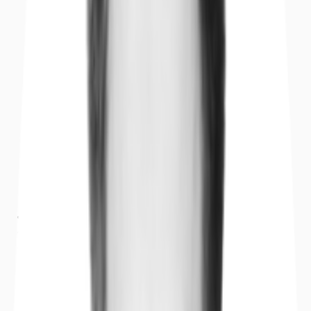
Objekt
Ausstattung
Lage und Verkehrsanbindung
Grundrisse
Exposé herunterladen
Ihr Kontakt
Anfrage senden