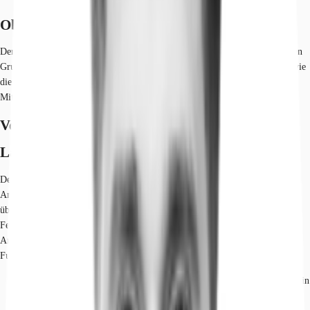
Objekt
Der Büroneubau ist ein repräsentativer Firmensitz auf einem der attraktivsten
Grundstücke innerhalb des Areals. Es befindet sich am Biotop, das ebenso wie
die umliegenden Wälder und Grünflächen die Work-Life-Balance Ihrer
Mitarbeiter bereichert.
Verfügbare Fläche
Lage und Verkehrsanbindung
Der Europarc Dreilinden in der Gemeinde Kleinmachnow liegt mit direktem
Anschluss an die A115 verkehrsgünstig zwischen Berlin und Potsdam und ist
über eine rund um die Uhr verkehrende Buslinie an den Regional- und
Fernbahnhof Berlin-Wannsee angeschlossen. Hotels und gastronomische
Angebote befinden sich direkt im Park und sind binnen weniger Minuten zu
Fuß zu erreichen.
Bus, Kleinmachnow/ Albert-Einstein-Ring Buslinie 620, Gehzeit: 5 min
Bundesautobahn, A 100, Fahrzeit: 15 min