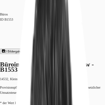
Büros
ID
B1553
3
Bildergalerie
2
Grundriss
Exposé herunterladen
Büroimmobilie - Kleinmachnow -
B1553
14532, Kleinmachnow, Brandenburg
Provisionspflichtig: bei Anmietung 3 Netto-Monatsmieten zzgl. gesetzlicher
Umsatzsteuer.*
* der Wert kann je nach Vertragslaufzeit variieren.