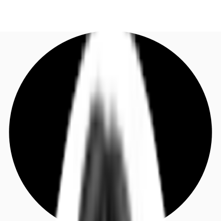
DE
Investieren
Jetzt anrufen
Kontaktieren Sie uns
Marktinformationen
Mehrwert
Coworking
Ihre Ansprechpartner
Favoriten