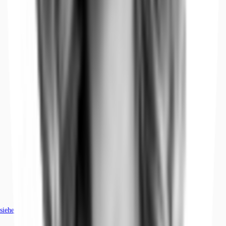
siehe
37
passende Mietobjekte