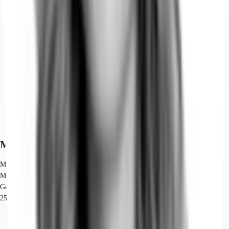
Marktinformationen
Mietmarkt
Moabit, Berlin
Gew. Ø-Miete
25 € / m²