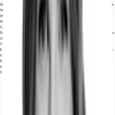
Hauptstadt und eine exzellente Infrastruktur auszeichnet. Eingebettet zwischen
Wasserstraßen und urbanem Leben, profitiert die Umgebung von einer
lebendigen, multikulturellen Atmosphäre. Die angrenzende
Hauptgeschäftsstraße bietet eine vielfältige Mischung aus Einzelhandel,
Gastronomie mit internationaler Küche, Supermärkten und spezialisierten
Dienstleistern, die den täglichen Bedarf weit übersteigt. Die Anbindung an den
öffentlichen Nahverkehr ist optimal: Ein U-Bahnhof sowie diverse Bus- und
Tramlinien sind nur wenige Schritte entfernt und gewährleisten eine schnelle
Erreichbarkeit des Hauptbahnhofs und anderer zentraler Punkte der Stadt. Die
fortlaufende Entwicklung und Aufwertung des Quartiers, einschließlich der
Modernisierung von Grünflächen und der Schaffung neuer Begegnungsorte,
macht diese Gegend zu einem der interessantesten und dynamischsten
Standorte für Unternehmen in Berlin.
Hauptbahnhof, S-Bahn, Tram, Regional-/ Fernzüge, div. Linien,
Fahrzeit: 5 min
U-Bahn, Turmstraße, Linie U9, Gehzeit: 2 min
Bundesautobahn, A 100, Fahrzeit: 10 min
Bundesautobahn, A 111, Fahrzeit: 15 min
Flughafen, Berlin Brandenburg, Fahrzeit: 40 min