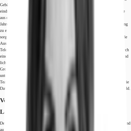
Gebäudeensemble, das historischen Charme und moderne Arbeitswelten
eindrucksvoll vereint. Das denkmalgeschützte, ursprüngliche Hauptgebäude
aus dem frühen 20. Jahrhundert wurde durch einen Anbau aus den 1950er-
Jahren ergänzt und im Zuge einer umfassenden, denkmalgerechten Sanierung
zu einer repräsentativen Büroimmobilie entwickelt. Im Inneren treffen
sorgfältig restaurierte historische Elemente auf eine hochwertige, zeitgemäße
Ausstattung. Besonders eindrucksvoll ist die ehemalige Sortier- und
Telegrafen-Halle, deren aufwendig gestaltete, hohe Deckenkonstruktion durch
eine neu eingezogene Galerie-Ebene ergänzt wird, wodurch inspirierende und
lichtdurchflutete Arbeitsplätze mit Loft-Charakter entstanden sind.
Großzügige, offene Grundrissstrukturen fördern eine flexible Nutzung und
unterstützen sowohl interdisziplinäres Arbeiten als auch klassische
Teamstrukturen. Moderne Haustechnik, ein Aufzug und flexible Strom- sowie
Datenanschlüsse gewährleisten ein effizientes und komfortables Arbeitsumfeld.
Verfügbare Fläche
Lage und Verkehrsanbindung
Der Standort befindet sich im Herzen eines radikal im Wandel begriffenen und
aufstrebenden Ortsteils, der sich durch seine zentrale Lage innerhalb der