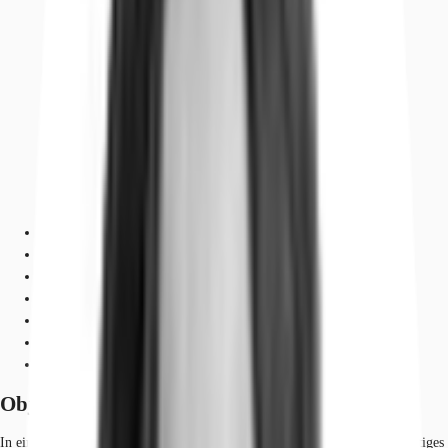
Objekt
Ausstattung
Lage und Verkehrsanbindung
Grundriss
Exposé herunterladen
Ihr Kontakt
Anfrage senden
Objekt
In einem der dynamischsten Quartiere Berlins präsentiert sich ein einzigartiges