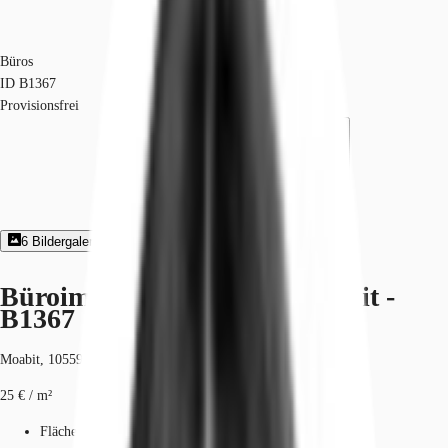
Büros
ID
B1367
Provisionsfrei
6
Bildergalerie
1
Grundriss
Exposé herunterladen
Büroimmobilie - Berlin, Moabit -
B1367
Moabit, 10559, Berlin, Berlin
25 € / m²
Fläche
446 m²