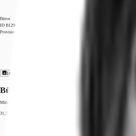
Büros
ID
B1296
Provisionsfrei
14
Bildergalerie
2
Grundriss
Exposé herunterladen
Büroimmobilie - Berlin, Mitte - B129
Mitte, 10117, Berlin, Berlin
31,50 € / m²
Fläche
307 - 1.347 m²
Verfügbarkeit
Sofort