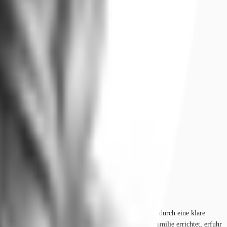
hundert zurückreichen. Die Fassade aus Sandstein wird durch eine klare
 als Wohn- und Bankhaus einer bedeutenden Berliner Familie errichtet, erfuhr