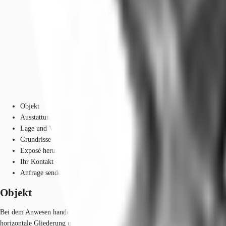
Objekt
Ausstattung
Lage und Verkehrsanbindung
Grundrisse
Exposé herunterladen
Ihr Kontakt
Anfrage senden
Objekt
Bei dem Anwesen handelt es sich um ein repräsentatives, denkmalgeschütztes Ge
horizontale Gliederung und eine abschließende Balustrade geprägt. Historische