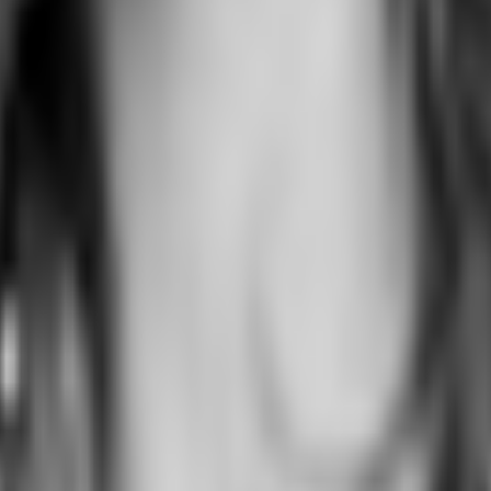
bäude im Stil des Neoklassizismus, dessen Ursprünge bis in das späte 18. Jahr
 Details wie Gewölbe im Keller sind bis heute erhalten geblieben. Ursprünglich