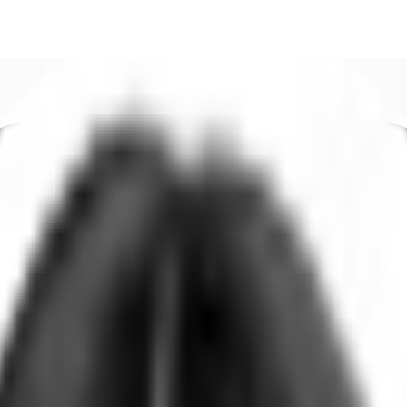
DE
oworking
Ihre Ansprechpartner
Favoriten
Jetzt anru