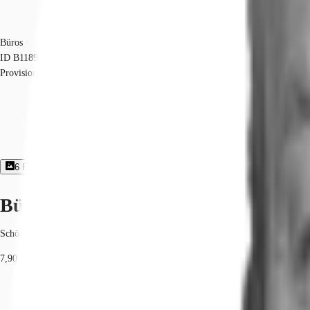
Büros
ID
B1189
Provisionsfrei
6
Bildergalerie
1
Grundriss
Exposé herunterladen
Büroimmobilie - Leipzig, Schönefeld-
Schönefeld-Ost, 04347, Leipzig, Sachsen
7,90 € / m²
Fläche
850 m²
Verfügbarkeit
Sofort