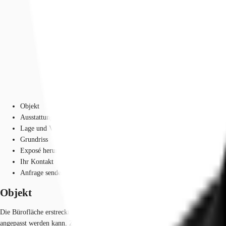
Objekt
Ausstattung
Lage und Verkehrsanbindung
Grundriss
Exposé herunterladen
Ihr Kontakt
Anfrage senden
Objekt
Die Bürofläche erstreckt sich über großzügige ca. 850 m² und befindet sich im
angepasst werden kann. Zusätzlich besteht die Option, Stellplätze anzumiete