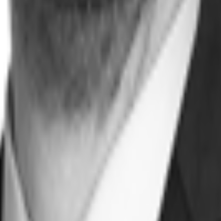
 2. Obergeschoss. Die Mietfläche ist ausgebaut und bietet ein flexibles Raumko
n, um den Komfort für Mitarbeiter und Besucher zu erhöhen. Ein ansprechender