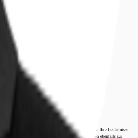
nzept ohne vorgegebene Raumstruktur, das individuell an Ihre Bedürfnisse
 Schulungsraum sowie ein großzügiger Pausenraum stehen ebenfalls zur