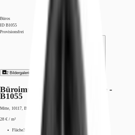
Büros
ID
B1055
Provisionsfrei
2
Bildergalerie
3
Grundriss
Exposé herunterladen
Büroimmobilie - Berlin, Mitte -
B1055
Mitte, 10117, Berlin, Berlin
28 € / m²
Fläche
335 - 1.362 m²