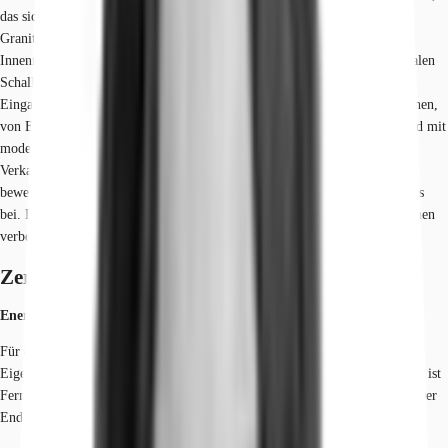
das sich über acht Geschosse erstreckt. Die elegante Fassade aus dunklem
Granit wird durch gläserne Erker strukturiert, die für lichtdurchflutete
Innenräume sorgen. Eine doppelte Glasfassade gewährleistet einen optimalen
Schall- und Wärmeschutz. Im Inneren ermöglichen großzügige
Eingangsbereiche und flexible Grundrisse verschiedene Bürokonfigurationen,
von Einzel- über Kombi- bis hin zu Großraumbüros. Die Büroflächen sind mit
modernen Annehmlichkeiten wie gekühlten Decken und einer CAT-5-
Verkabelung über Hohlraumböden ausgestattet. Innenliegende, teilweise
bewegliche Sonnenschutzelemente tragen zur Regulierung des Raumklimas
bei. Die öffentlich zugänglichen und begrünten Innenhöfe mit Wasserflächen
verbessern das Mikroklima und schaffen ruhige Oasen inmitten der Stadt.
Zertifizierungen
Energieausweis
Für diese Liegenschaft liegt ein Verbrauchsausweis vom 28.04.2014 vom
Eigentümer/Vermieter vor. Der wesentliche Energieträger der Liegenschaft ist
Fernwärme. Der Endenergieverbrauch Strom beträgt 19.00 kWh/(m²*a). Der
Endenergieverbrauch Wärme beträgt 53.00 kWh/(m²*a).