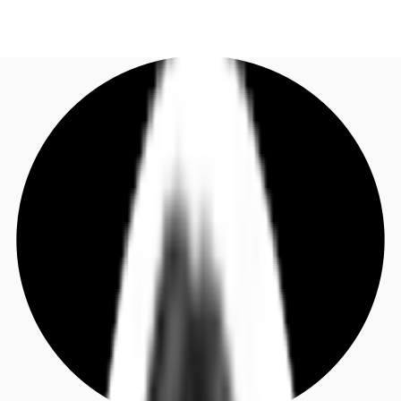
DE
Investieren
Jetzt anrufen
Kontaktieren Sie uns
Marktinformationen
Mehrwert
Coworking
Ihre Ansprechpartner
Favoriten