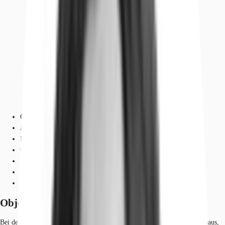
Objekt
Ausstattung
Lage und Verkehrsanbindung
Grundrisse
Exposé herunterladen
Ihr Kontakt
Anfrage senden
Objekt
Bei dem Gebäude handelt es sich um ein modernes Büro- und Geschäftshaus,