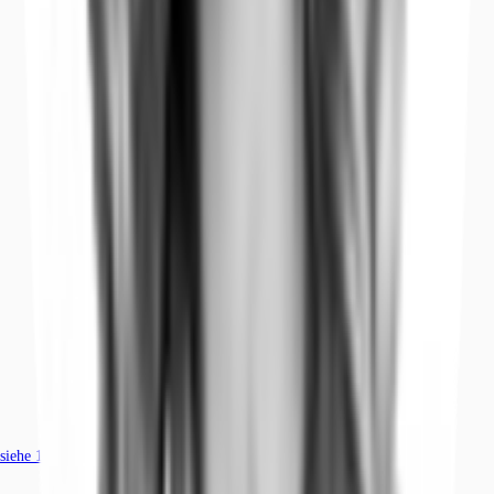
siehe
183
passende Mietobjekte