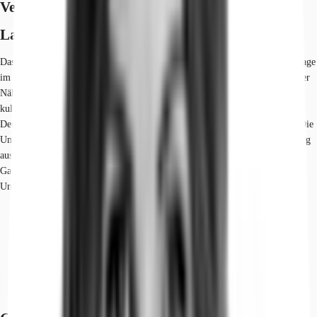
Verfügbare Fläche
Lage und Verkehrsanbindung
Das Objekt befindet sich in einer äußerst zentralen und prestigeträchtigen Lage
im Herzen von Berlin. Dieser Standort im Bezirk Mitte ist geprägt von seiner
Nähe zu bedeutenden politischen Institutionen wie dem Regierungsviertel,
kulturellen Einrichtungen von Weltrang wie der Museumsinsel und dem
Deutschen Theater sowie wissenschaftlichen Institutionen wie der Charité. Die
Umgebung ist ein pulsierender urbaner Raum, der eine einzigartige Mischung
aus Geschichte, Kultur und modernem Geschäftsleben bietet. Zahlreiche
Galerien, Geschäfte und eine gehobene Gastronomie prägen das direkte
Umfeld.
Hauptbahnhof, Berlin, Gehzeit: 7 min
S-Bahn, Hauptbahnhof, Linien S5, S7, S75, S9, Gehzeit: 7 min
U-Bahn, Hauptbahnhof, Linien U5, U55, Gehzeit: 7 min
Bus, Karlplatz; Linie 245, Gehzeit: 3 min
Bundesautobahn, A 100, Fahrzeit: 20 min
Flughafen, Berlin Brandenburg, Fahrzeit: 35 min