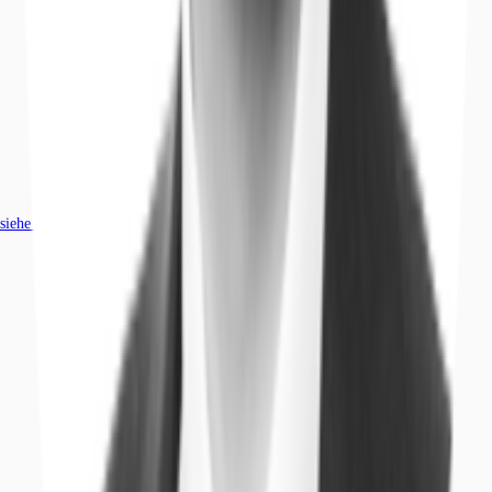
siehe
183
passende Mietobjekte