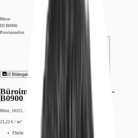
Büros
ID
B0900
Provisionsfrei
22
Bildergalerie
2
Grundriss
Exposé herunterladen
Büroimmobilie - Berlin, Mitte -
B0900
Mitte, 10115, Berlin, Berlin
21,22 € / m²
Fläche
349 - 1.208 m²