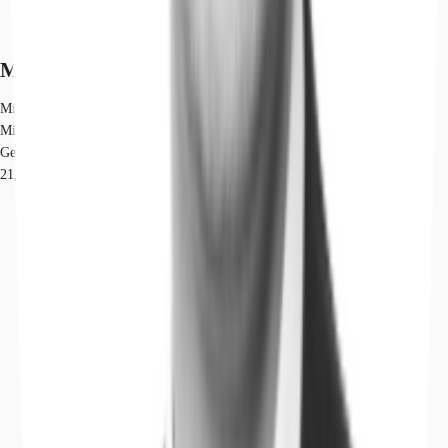
Marktinformationen
Mietmarkt
Mitte, Berlin
Gew. Ø-Miete
21,22 € / m²