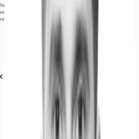
Nahversorgung und laden zu Pausen und nachbarschaftlichen Begegnungen
ein. Trotz der zentralen und geschäftigen Lage finden sich in der Nähe auch
ruhigere Gassen und Grünflächen, die zum Verweilen einladen.
Flughafen, Berlin Brandenburg, Fahrzeit: 40 min
Bundesautobahn, A 100, Fahrzeit: 25 min
Hauptbahnhof, Berlin, Gehzeit: 15 min
Straßenbahn/Tram, Naturkundemuseum; Linien M5, M8, M10, 18,
Gehzeit: 3 min
U-Bahn, Naturkundemuseum; Linie U6, Gehzeit: 3 min
Grundrisse