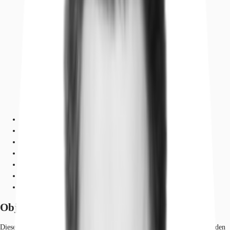
Objekt
Ausstattung
Lage und Verkehrsanbindung
Grundrisse
Exposé herunterladen
Ihr Kontakt
Anfrage senden
Objekt
Dieses charaktervolle Bürogebäude verbindet historische Bausubstanz mit den