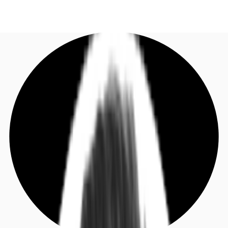
DE
Investieren
Jetzt anrufen
Kontaktieren Sie uns
Marktinformationen
Mehrwert
Coworking
Ihre Ansprechpartner
Favoriten