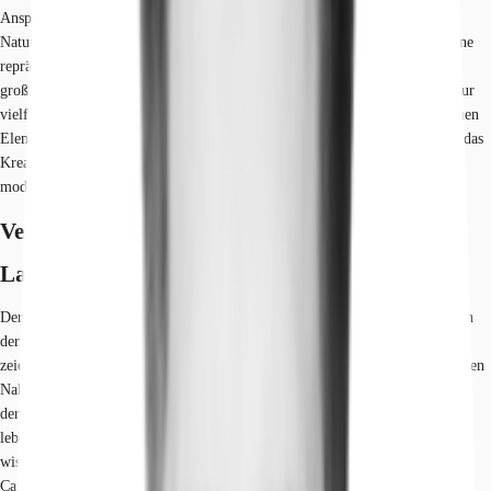
Ansprüchen an eine moderne Arbeitswelt. Die sanierte Fassade aus hellem
Naturstein verleiht dem denkmalgeschützten Bau aus den 1930er Jahren eine
repräsentative und zugleich zeitlose Eleganz. Im Inneren eröffnen sich
großzügige und lichtdurchflutete Loftflächen, die durch ihre offene Struktur
vielfältige Nutzungskonzepte ermöglichen. Die Kombination aus historischen
Elementen und moderner Ausstattung schafft ein inspirierendes Ambiente, das
Kreativität und Produktivität fördert. Hochwertige Materialien und eine
moderne technische Infrastruktur runden das exklusive Arbeitsumfeld ab.
Verfügbare Fläche
Lage und Verkehrsanbindung
Der Standort befindet sich in einer der dynamischsten und zentralsten Lagen
der Hauptstadt, im Herzen von Berlin-Mitte. Diese erstklassige Position
zeichnet sich durch eine außergewöhnlich gute Anbindung an den öffentlichen
Nah- und Fernverkehr aus, was eine schnelle Erreichbarkeit aus allen Teilen
der Stadt und darüber hinaus gewährleistet. Das direkte Umfeld ist ein
lebendiger Mix aus Regierungsviertel, kulturellen Hotspots und
wissenschaftlichen Einrichtungen wie der Charité. Zahlreiche Restaurants,
Cafés und Geschäfte in unmittelbarer Nähe bieten eine ausgezeichnete