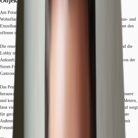
Objekt
Am Potsdamer Platz bietet das Center nicht nur moderne Büro- und
Wohnflächen, sondern auch ein vielfältiges Unterhaltungs-, Gastronomie- und
Einzelhandelsangebot. Die herausragende Architektur des Forums betont den
offenen und gemeinschaftlichen Charakter des Centers.
Die renovierten Büros und Besprechungsräume sind lichtdurchflutet und die
Lobby mit hohen Decken und gläsernen Aufzügen beeindruckt bei der
Ankunft. Darüber gibt es ein zweistöckiges Gastronomieparadies, das von der
Street-Food-Organisation KERB geleitet wird und 12 unabhängige
Gastronomen und vier Bars präsentiert.
Das Penthouse erstreckt sich über drei offene Etagen, die zu einem
herausragenden Arbeitsbereich integriert sind und Menschen auf eine bessere
und kooperativere Weise zusammenbringen. Die Deckenhöhe von drei Metern,
lässt viel Tageslicht hinein, fördert das Wohlbefinden der Mitarbeiter und sorgt
für geräumige und einladende Büros und Besprechungsräume. Der private
Außenterrassenbereich bietet die Möglichkeit für Pausen, Entspannung mit
Freunden und den Genuss der Aussicht.