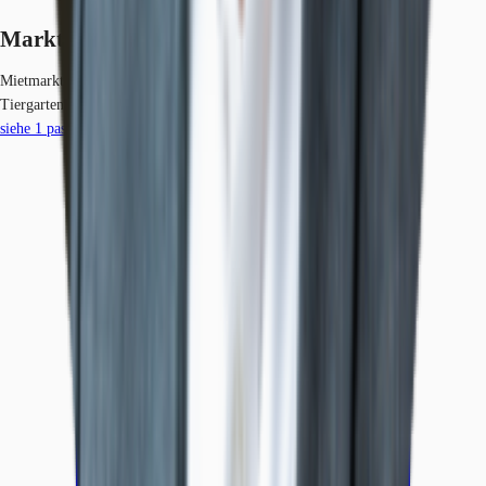
Marktinformationen
Mietmarkt
Tiergarten, Berlin
siehe
1
passende Mietobjekte