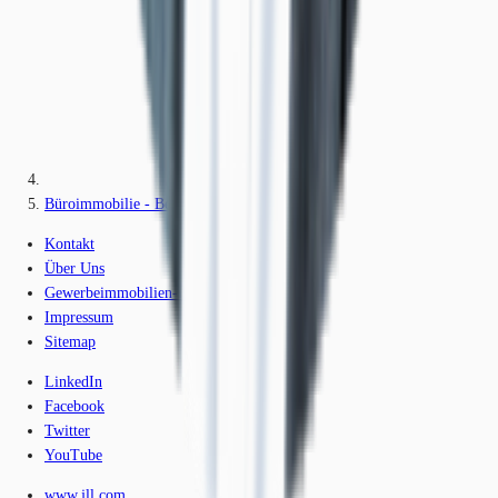
Büroimmobilie - Berlin, Tiergarten - B0853
Kontakt
Über Uns
Gewerbeimmobilien-Lexikon
Impressum
Sitemap
LinkedIn
Facebook
Twitter
YouTube
www.jll.com