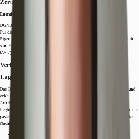
Zertifizierungen
Energieausweis
DGNB: Silver LEED: Platinum
Für diese Liegenschaft liegt ein Bedarfsausweis vom 31.08.2009 vom
Eigentümer/Vermieter vor. Die wesentlichen Energieträger der Liegenschaft
sind Fernwärme, Nahwärme, Strom. Endenergiebedarf: 256.10000
kWh/(m²*a)
Verfügbare Fläche
Lage und Verkehrsanbindung
Das Objekt befindet sich am Potsdamer Platz, einer der repräsentativsten und
exklusivsten Adressen Berlins und bietet seinen Mietern ein ideales
Arbeitsumfeld. In unmittelbarer Nähe befindet sich der Tiergarten, das
Regierungsviertel und das Brandenburger Tor. Die Einkaufsmöglichkeiten und
gastronomischen Einrichtungen im Center selbst werden durch die in direkter
Nachbarschaft befindliche Mall of Berlin hervorragend ergänzt.
Flughafen, Berlin Brandenburg, Fahrzeit: 30 min