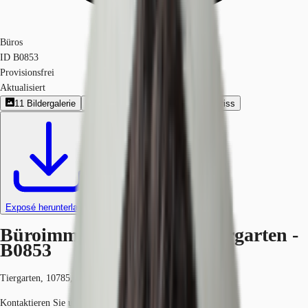
Büros
ID
B0853
Provisionsfrei
Aktualisiert
11
Bildergalerie
1
360º-Rundgang
10
Grundriss
Exposé herunterladen
Büroimmobilie - Berlin, Tiergarten -
B0853
Tiergarten, 10785, Berlin, Berlin
Kontaktieren Sie uns für den Preis