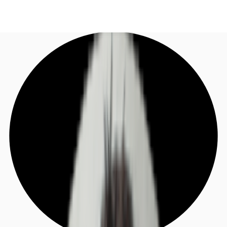
DE
Investieren
Jetzt anrufen
Kontaktieren Sie uns
Marktinformationen
Mehrwert
Coworking
Ihre Ansprechpartner
Favoriten