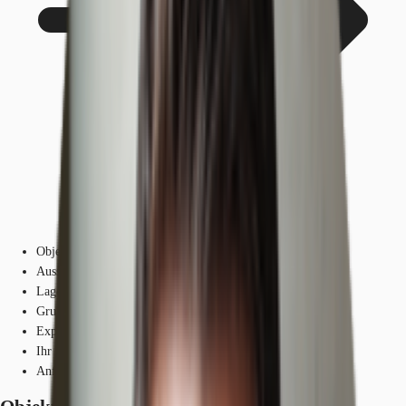
Objekt
Ausstattung
Lage und Verkehrsanbindung
Grundrisse
Exposé herunterladen
Ihr Kontakt
Anfrage senden