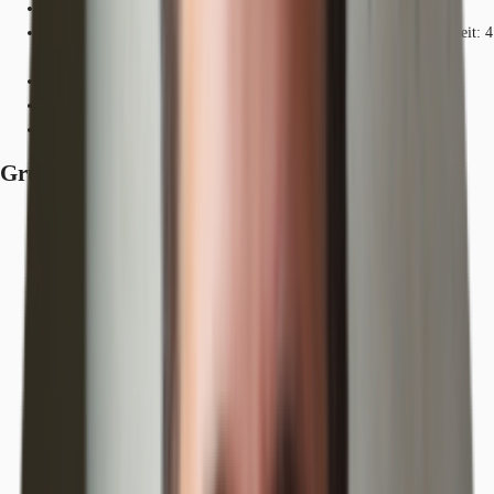
Bundesautobahn, A 100, Fahrzeit: 15 min
Bus, S-Bahnhof Potsdamer Platz/ Voßstr.; Linien M41, M85, Gehzeit: 4
min
Hauptbahnhof, Berlin, Fahrzeit: 10 min
S-Bahn, Potsdamer Platz; Linie S1, S2, S25, Gehzeit: 5 min
U-Bahn, Potsdamer Platz; Linie U2, Gehzeit: 5 min
Grundrisse