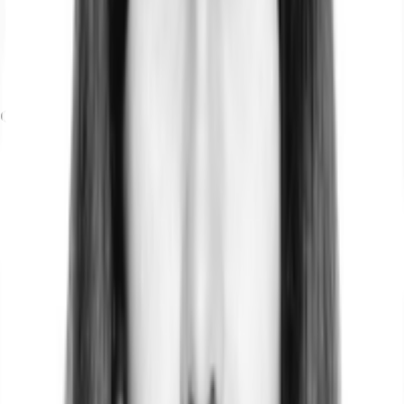
Flughafen, Berlin Brandenburg, Fahrzeit: 35 min
Bundesautobahn, A 100, Fahrzeit: 15 min
Bus, U Kurfürstenstraße, Linien M48, M85, Gehzeit: 5 min
Hauptbahnhof, Berlin, Fahrzeit: 9 min
U-Bahn, Kurfürstenstraße, Linie U1, Gehzeit: 5 min
Grundriss