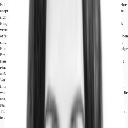
Bei dem 1995 fertiggestellten, modernen Bürogebäude handelt es sich um eine
ansprechende Immobilie mit einer Gesamtmietfläche von rund 7.800 m², die
sich auf mehrere Etagen verteilt. Es besticht durch einen repräsentativen
Eingangsbereich, der einen professionellen und einladenden ersten Eindruck
vermittelt. Im Inneren schaffen großzügige Deckenhöhen ein luftiges und
offenes Raumgefühl, welches das Arbeitsumfeld positiv prägt. Die Büroflächen
sind flexibel gestaltbar und ermöglichen somit die Umsetzung verschiedener
Raumkonzepte, von Einzelbüros bis hin zu offenen Arbeitslandschaften. Einige
Etagen verfügen über Terrassen oder Balkone, die zusätzlichen Raum für
Pausen und informelle Treffen bieten. Für ein angenehmes Raumklima sorgt
eine teilweise vorhandene Klimatisierung, die durch ein effektives,
außenliegendes Sonnenschutzsystem ergänzt wird. Eine moderne CAT-6-
Verkabelung gewährleistet eine zuverlässige und leistungsstarke IT-
Infrastruktur. Neben Personenaufzügen ist auch ein Lastenaufzug vorhanden,
was die Logistik innerhalb des Gebäudes erleichtert.2 Eine Besonderheit ist die
angestrebte DGNB-Gold-Zertifizierung, die den hohen Anspruch an
Nachhaltigkeit und Bauqualität unterstreicht. Das Angebot wird durch 126
Tiefgaragenstellplätze abgerundet, die den Mietern einen erheblichen Komfort
in der zentralen Lage bieten.