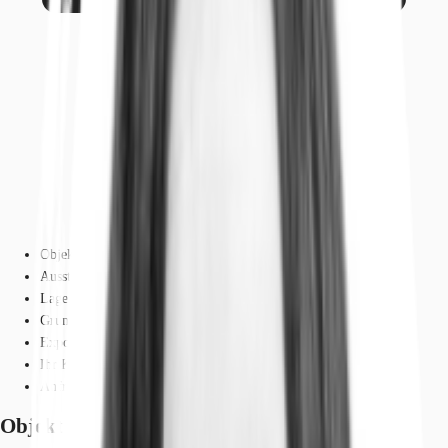
Objekt
Ausstattung
Lage und Verkehrsanbindung
Grundriss
Exposé herunterladen
Ihr Kontakt
Anfrage senden
Objekt