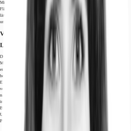
Mietverträge mit kurzer Laufzeit von 1-3 Jahren sind möglich, wobei die
Flächen im aktuellen Zustand und ohne Incentives übergeben werden. Bei
längerfristigen Verträgen ab 5 Jahren wird eine marktübliche Miete angesetzt,
und der Vermieter übernimmt den Ausbau der Flächen.
Verfügbare Fläche
Lage und Verkehrsanbindung
Die Immobilie befindet sich in einer erstklassigen Lage im Bezirk Tiergarten-
Mitte, südlich des Potsdamer Platzes, in einem der sich am schnellsten
entwickelnden Büroteilmärkte Berlins. Sie liegt in einer verkehrsberuhigten,
begrünten Straße, die die beliebte Potsdamer Straße mit ihren vielfältigen
Einzelhandels- und Dienstleistungsangeboten mit dem Park am Gleisdreieck
verbindet. Die Anbindung an den öffentlichen Nahverkehr ist durch zwei
nahegelegene U-Bahnhöfe hervorragend. Der Große Tiergarten, die größte
innerstädtische Grünanlage, das Kulturforum mit der Philharmonie sowie das
Botschaftsviertel und der Zoologische Garten sind ebenfalls Teil des direkten
Umfelds. Zahlreiche Sehenswürdigkeiten wie das Brandenburger Tor und der
Potsdamer Platz sind schnell erreichbar.