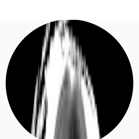
DE
Investieren
Jetzt anrufen
Kontaktieren Sie uns
Marktinformationen
Mehrwert
Coworking
Ihre Ansprechpartner
Favoriten