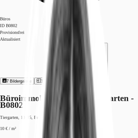
Büros
ID
B0802
Provisionsfrei
Aktualisiert
7
Bildergalerie
1
Grundriss
Exposé herunterladen
Büroimmobilie - Berlin, Tiergarten -
B0802
Tiergarten, 10785, Berlin, Berlin
10 € / m²