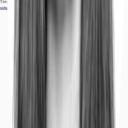
Tiergarten, Berlin
siehe
1
passende Mietobjekte