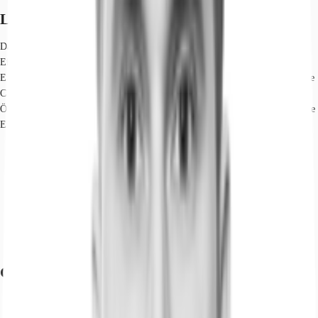
Lage und Verkehrsanbindung
Das Objekt befindet sich im Berliner Bezirk Lichtenberg, in dem
Einzelhandel, Büro und Hotel harmonisch miteinander verbunden wurden.
Eine anspruchsvolle Architektur sorgt für einen repräsentativen Charakter. Die
City-Zentren lassen sich bequem erreichen da das Objekt sehr gut an den
ÖPNV angebunden ist. Zahlreiche Einkaufsmöglichkeiten und gastronomische
Einrichtungen befinden sich direkt im Objekt und in der näheren Umgebung.
Hauptbahnhof, Berlin, Fahrzeit: 30 min
S-Bahn, Frankfurter Allee; Linien S8, S9, S41, S42, S46, S85,
Gehzeit: 5 min
U-Bahn, Frankfurter Allee; Linie U5, Gehzeit: 5 min
Bus, Möllendorffstraße/Storkower Straße; Linie 240, Gehzeit: 1 min
Bundesautobahn, A 100, Fahrzeit: 25 min
Flughafen, Berlin Brandenburg, Fahrzeit: 40 min
Grundrisse