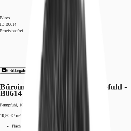
Büros
ID
B0614
Provisionsfrei
6
Bildergalerie
3
Grundriss
Exposé herunterladen
Büroimmobilie - Berlin, Fennpfuhl -
B0614
Fennpfuhl, 10367, Berlin, Berlin
10,80 € / m²
Fläche
592 - 2.511 m²