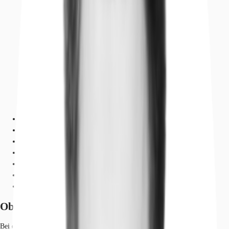
Objekt
Ausstattung
Lage und Verkehrsanbindung
Grundrisse
Exposé herunterladen
Ihr Kontakt
Anfrage senden
Objekt
Bei dem Gebäudeensemble handelt es sich um einen in den 1990er Jahren