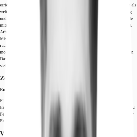
errichteten Komplex, der aus zwei Baukörpern und einem markanten Turm als
weithin sichtbares Erkennungszeichen besteht. Die Architektur ist geradlinig
und modern. Durch eine großzügige, begrünte Passage sind die Gebäudeteile
miteinander verbunden, was eine angenehme Atmosphäre zwischen Wohnen,
Arbeiten und Einkaufen schafft. Das Nutzungskonzept ist eine reizvolle
Mischung aus Büro- und Ladenflächen, Praxen, einem Restaurant und
rückwärtig gelegenen, ruhigen Wohnungen. Im Inneren bieten die Flächen
modernen Bürokomfort mit variabler Raumaufteilung und Personenaufzügen.
Das Gebäude wurde von einem renommierten Architektenteam geplant und
stellt einen Anziehungspunkt im gesamten Stadtteil dar.
Zertifizierungen
Energieausweis
Für diese Liegenschaft liegt ein Verbrauchsausweis vom 26.01.2009 vom
Eigentümer/Vermieter vor. Der wesentliche Energieträger der Liegenschaft ist
Fernwärme. Der Endenergieverbrauch Strom beträgt 16.00 kWh/(m²*a). Der
Endenergieverbrauch Wärme beträgt 78.50 kWh/(m²*a).
Verfügbare Fläche