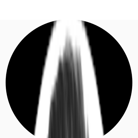
DE
Investieren
Jetzt anrufen
Kontaktieren Sie uns
Marktinformationen
Mehrwert
Coworking
Ihre Ansprechpartner
Favoriten