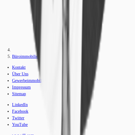
Büroimmobilie - Berlin, Fennpfuhl - B0614
Kontakt
Über Uns
Gewerbeimmobilien-Lexikon
Impressum
Sitemap
LinkedIn
Facebook
Twitter
YouTube