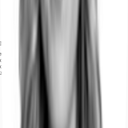
Marktinformationen
Mietmarkt
Charlottenburg, Berlin
Gew. Ø-Miete
28 € / m²