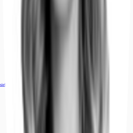
siehe
107
passende Mietobjekte