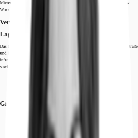
Mieterwunsch und in Absprache möglich. Die Fläche im 4.OG ist als New
Work Fläche (Großraum) konzipiert.
Verfügbare Fläche
Lage und Verkehrsanbindung
Das Neubauobjekt befindet sich in prominenter Ecklage zur Nürnberger Straße
und liegt in einer der attraktivsten Lagen im Herzen Berlins. Die
infrastrukturelle Versorgung ist durch zahlreiche Einzelhändler/Kaufhäuser
sowie gastronomische Einrichtungen optimal gewährleistet.
Hauptbahnhof, Berlin, Fahrzeit: 15 min
U-Bahn, Wittenbergplatz, Linien U1, U2, U3, Gehzeit: 5 min
Flughafen, Berlin Brandenburg, Fahrzeit: 35 min
Grundriss