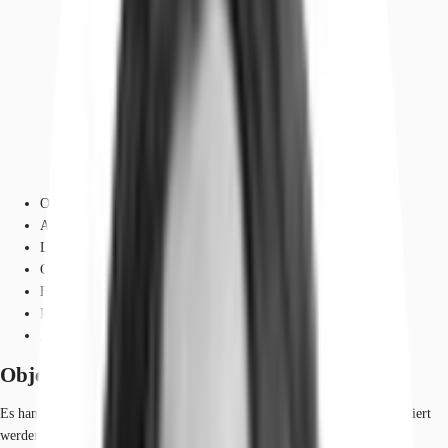
Objekt
Ausstattung
Lage und Verkehrsanbindung
Grundriss
Exposé herunterladen
Ihr Kontakt
Anfrage senden
Objekt
Es handelt sich um helle und ansprechende Flächen, die umfangreich saniert
werden. Im 3.OG befinden sich mehrere Einzelbüros, Ausbau nach