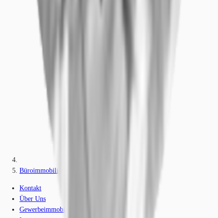
Büroimmobilie - Berlin, Charlottenburg - B0611
Kontakt
Über Uns
Gewerbeimmobilien-Lexikon