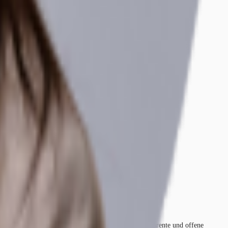
lächige Glasfassade verleiht dem Gebäude eine transparente und offene