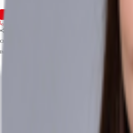
Verfügbarkeit
Auf Anfrage
Anfrage senden
Jetzt anrufen
Teilen
Chiara Costa Jacinto
Ihr Kontakt