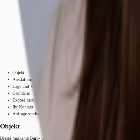
Objekt
Ausstattung
Lage und Verkehrsanbindung
Grundriss
Exposé herunterladen
Ihr Kontakt
Anfrage senden
Objekt
Dieses markante Büro- und Geschäftshaus fügt sich mit seiner modernen und re