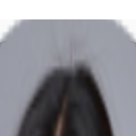
DE
oworking
Ihre Ansprechpartner
Favoriten
Jetzt anru