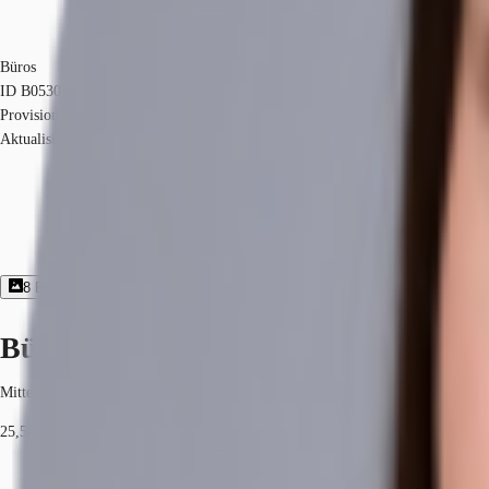
Büros
ID
B0530
Provisionsfrei
Aktualisiert
8
Bildergalerie
1
Grundriss
Exposé herunterladen
Büroimmobilie - Berlin, Mitte - B053
Mitte, 10117, Berlin, Berlin
25,50 € / m²
Fläche
162 - 365 m²