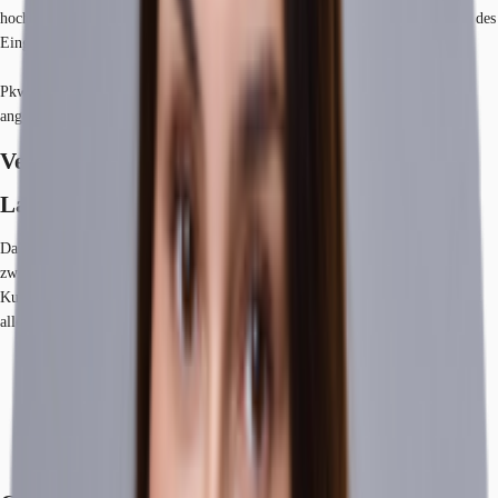
hochwertig saniert. Die Restaurierung der Fassade sowie die Neugestaltung des
Eingangsbereiches unterstreichen die Repräsentativität des Objektes.
Pkw-Stellplätze können in den umliegenden öffentlichen Parkhäusern
angemietet werden.
Verfügbare Fläche
Lage und Verkehrsanbindung
Das Objekt befindet sich im Stadtteil Charlottenburg in absoluter City-Lage
zwischen den Straßenzügen Meinekestraße und Fasanenstraße. Der
Kurfürstendamm als bekanntester Bürostandort im Westteil von Berlin bietet
alle Vorzüge einer zentralen Innenstadtlage.
U-Bahn, Kurfürstendamm, Linien U1, U9, Gehzeit: 2 min
Bus, Kurfürstendamm, Linien 109; 110; X10; M29; M19, Gehzeit: 2
min
Bundesautobahn, A 100, Fahrzeit: 12 min
Flughafen, x_Berlin-Schönefeld, Fahrzeit: 20 min