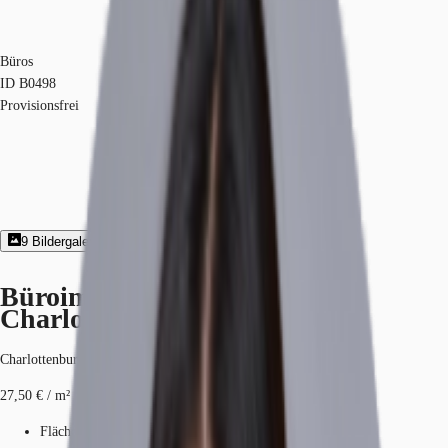
Büros
ID
B0498
Provisionsfrei
9
Bildergalerie
1
Grundriss
Exposé herunterladen
Büroimmobilie - Berlin,
Charlottenburg - B0498
Charlottenburg, 10719, Berlin, Berlin
27,50 € / m²
Fläche
371 m²