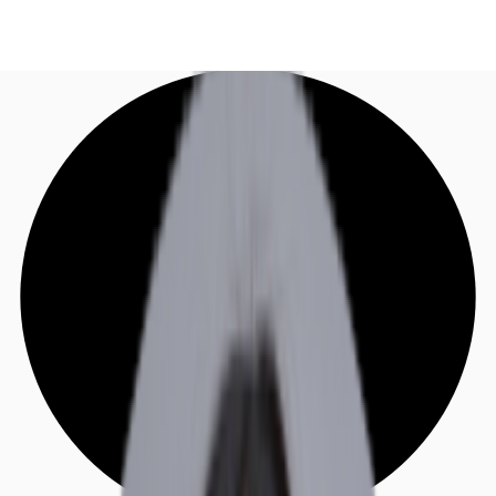
DE
Investieren
Jetzt anrufen
Kontaktieren Sie uns
Marktinformationen
Mehrwert
Coworking
Ihre Ansprechpartner
Favoriten