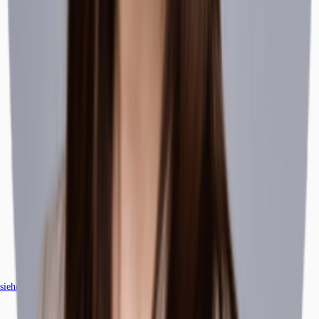
siehe
107
passende Mietobjekte