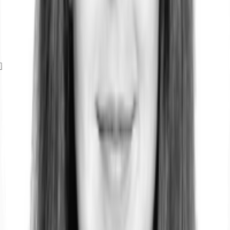
S-Bahn, Treptower Park, Linien S8, S9, S41, S42, S46, S85, Gehzeit:
10 min
Bus, Herkomerstraße; Linien 165, 166, 194, 265, M43, Gehzeit: 2 min
Bundesautobahn, A 100, Fahrzeit: 20 min
Flughafen, Berlin Brandenburg, Fahrzeit: 20 min
Exposé herunterladen