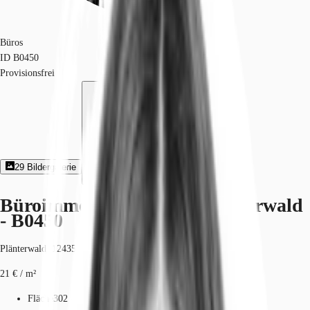
Büros
ID
B0450
Provisionsfrei
29
Bildergalerie
Exposé herunterladen
Büroimmobilie - Berlin, Plänterwald
- B0450
Plänterwald, 12435, Berlin, Berlin
21 € / m²
Fläche
302 - 21.875 m²