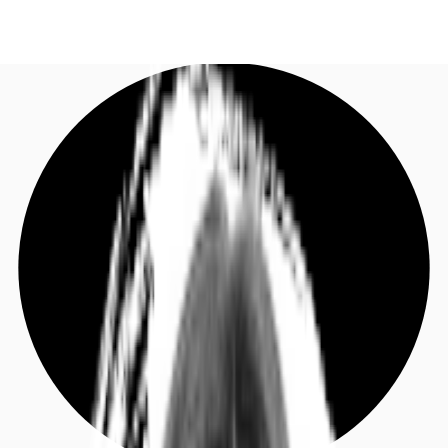
DE
Investieren
Jetzt anrufen
Kontaktieren Sie uns
Marktinformationen
Mehrwert
Coworking
Ihre Ansprechpartner
Favoriten