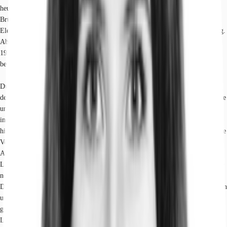
heute einen modernen Bürostandort. Seine Geschichte begann 1893, als die
Brüder Naglo hier eine Telegraphenanstalt als Pionierunternehmen der
Elektroindustrie errichteten, die 1903 in die Siemens-Schuckertwerke aufging.
Ab 1904 wurde das Gelände um eine Teppichfabrik erweitert und war von
1950 bis 1992 als Druckerei des Freien Deutschen Gewerkschaftsbundes
beheimatet.
Durch eine umfassende Sanierung und die Wiederherstellung der
denkmalgeschützten Substanz, insbesondere in der historischen Maschinenhalle
und der Remise, wurde das Areal aus seinem Dornröschenschlaf geweckt und
in einen lebendigen Raum für vielfältige Nutzungen verwandelt. Die
historischen Backsteingebäude wurden durch Neubauten ergänzt, wodurch eine
Verbindung von historischer Industriearchitektur und zeitgemäßen
Arbeitswelten entsteht. Das Areal bietet eine vielfältige Mischung aus
Loftbüros mit hohen Decken und modernen, flexibel gestaltbaren Flächen, die
neben klassischen Büronutzungen auch Service- und Lagerflächen umfassen.
Die Mieteinheiten zeichnen sich durch helle Räume, teilweise mit Parkettboden
und voll ausgestatteten Teeküchen, aus. Personen- und Lastenaufzüge
gewährleisten einen barrierefreien Zugang. Der Campus-Charakter der
Liegenschaft fördert eine kommunikative und kreative Arbeitsatmosphäre für