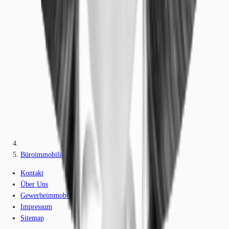
Büroimmobilie - Berlin, Plänterwald - B0450
Kontakt
Über Uns
Gewerbeimmobilien-Lexikon
Impressum
Sitemap