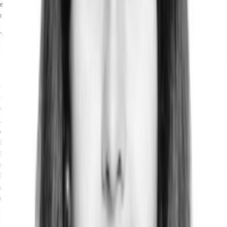
eine diverse Mieterschaft, die von Konzern-Headquartern bis zu Agenturen
reicht.
Verfügbare Fläche
Lage und Verkehrsanbindung
Die Immobilie befindet sich in einer verkehrsgünstigen Lage im Berliner
Ortsteil Plänterwald, direkt gegenüber einer der größten innerstädtischen
Grün- und Erholungsanlagen. Die unmittelbare Nähe zur Spree und dem
weitläufigen Park bietet ein attraktives und entspanntes Arbeitsumfeld. Die
Anbindung an den öffentlichen Nahverkehr ist durch den fußläufig
erreichbaren S-Bahnhof sowie mehrere Buslinien hervorragend gewährleistet.
Diese ermöglichen eine schnelle Erreichbarkeit der dynamischen und kreativen
Nachbarbezirke sowie des Stadtzentrums. In der direkten Umgebung finden
sich vielfältige Einkaufsmöglichkeiten, Cafés und Restaurants, die die
Nahversorgung sicherstellen. Der Standort profitiert von der Lage in einem
aufstrebenden Teilmarkt, der sich durch eine Mischung aus Gewerbe, Wohnen
und Freizeit auszeichnet.
Hauptbahnhof, Berlin, Fahrzeit: 30 min