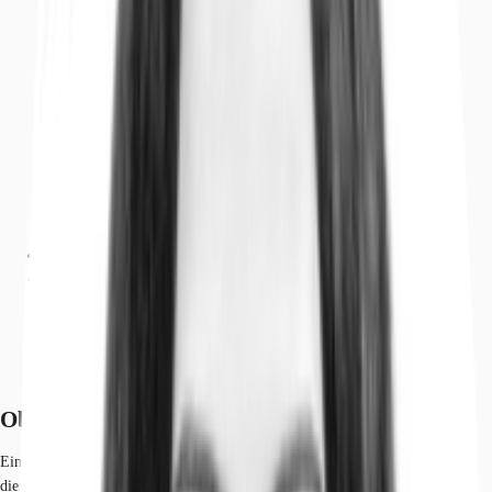
Objekt
Ausstattung
Lage und Verkehrsanbindung
Exposé herunterladen
Ihr Kontakt
Anfrage senden
Objekt
Ein denkmalgeschützter Gebäudekomplex, der als erstes Industrieareal an
dieser Stelle eine bedeutende Stätte der industriellen Revolution war, bildet