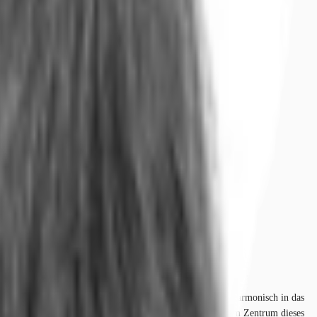
einer klassisch anmutenden, steinernen Fassade, die sich harmonisch in das
indruckenden, gewölbten Glaskonstruktion überspannt wird. Im Zentrum dieses