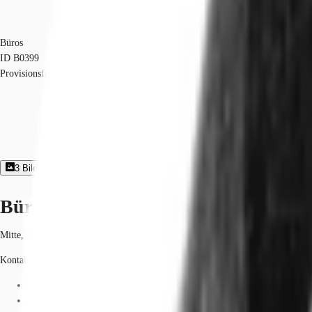
Büros
ID
B0399
Provisionsfrei
3
Bildergalerie
3
Grundriss
Exposé herunterladen
Büroimmobilie - Berlin, Mitte - B039
Mitte, 10117, Berlin, Berlin
Kontaktieren Sie uns für den Preis
Fläche
527 - 3.226 m²
Verfügbarkeit
Auf Anfrage