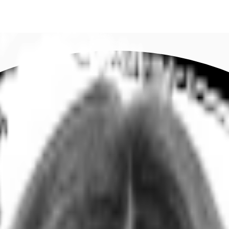
DE
oworking
Ihre Ansprechpartner
Favoriten
Jetzt anru