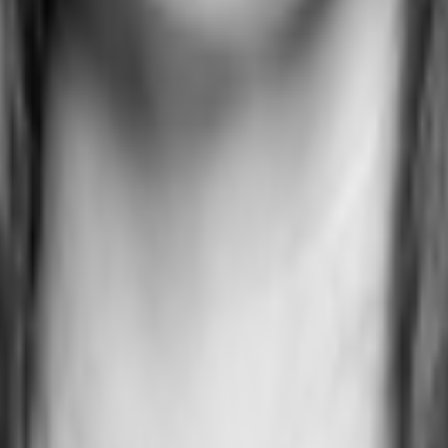
Herzen der Hauptstadt, entworfen von einem weltberühmten Architekten. Hinter 
Herzstück des Gebäudes bildet ein lichtdurchflutetes Atrium, das von einer bee