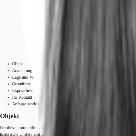
Objekt
Ausstattung
Lage und Verkehrsanbindung
Grundrisse
Exposé herunterladen
Ihr Kontakt
Anfrage senden
Objekt
Bei dieser Immobilie handelt es sich um ein architektonisches Meisterwerk im 
historische Umfeld einfügt, entfaltet sich ein spektakuläres Innenleben. Das 