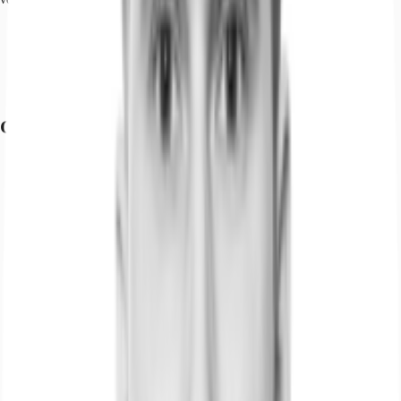
Bus, S-Bahnhof Schönefeld, Linien 163, 164, 171, 734, 735, 742,
Gehzeit: 5 min
Bundesautobahn, A 113, Fahrzeit: 5 min
Flughafen, Berlin Brandenburg, Fahrzeit: 2 min
Grundrisse