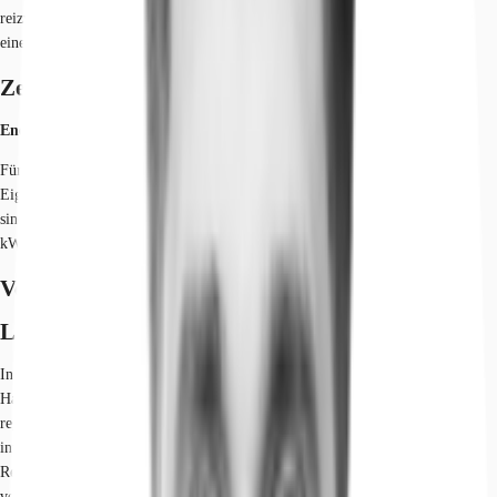
reizvoll wurde das Objekt in zwei separate Gebäude aufgeteilt, welche über
eine Brücke verbunden sind.
Zertifizierungen
Energieausweis
Für diese Liegenschaft liegt ein Verbrauchsausweis vom 2015-02-27 vom
Eigentümer/Vermieter vor. Die wesentlichen Energieträger der Liegenschaft
sind Erdgas leicht,Strom. Der Endenergieverbrauch Strom beträgt 17.00
kWh/(m²*a). Der Endenergieverbrauch Wärme beträgt 108.00 kWh/(m²*a).
Verfügbare Fläche
Lage und Verkehrsanbindung
In Schönefeld befinden Sie sich direkt an der Schnittstelle zwischen
Hauptstadtregion und der ganzen Welt. Von hier aus ist man hervorragend
regional innerhalb Brandenburgs als auch nach Berlin sowie national und
international angebunden. Und das in alle Richtungen – durch S-Bahn und
Regionalbahn, Autobahn und natürlich den Hauptstadtflughafen BER direkt
vor der Tür.