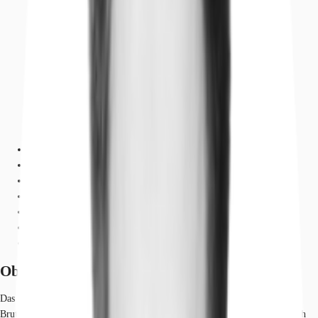
Objekt
Ausstattung
Lage und Verkehrsanbindung
Grundrisse
Exposé herunterladen
Ihr Kontakt
Anfrage senden
Objekt
Das Gebäude wurde in viergeschossiger Bauweise mit einer
Bruttogeschossfläche von insgesamt ca. 14.000 m² errichtet. Architektonisch