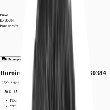
Büros
ID
B0384
Provisionsfrei
6
Bildergalerie
2
Grundriss
Exposé herunterladen
Büroimmobilie - Schönefeld - B0384
12529, Schönefeld, Brandenburg
14,50 € - 15 € / m²
Fläche
238 - 1.988 m²
Verfügbarkeit
Sofort