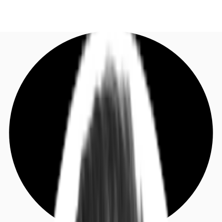
DE
Investieren
Jetzt anrufen
Kontaktieren Sie uns
Marktinformationen
Mehrwert
Coworking
Ihre Ansprechpartner
Favoriten