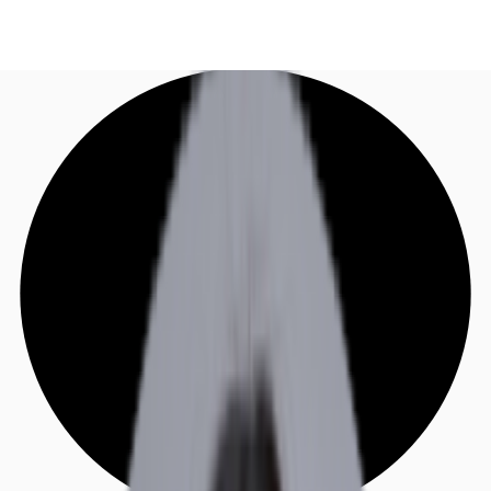
DE
Investieren
Jetzt anrufen
Kontaktieren Sie uns
Marktinformationen
Mehrwert
Coworking
Ihre Ansprechpartner
Favoriten