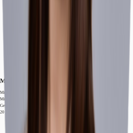
Marktinformationen
Mietmarkt
Mitte, Berlin
Gew. Ø-Miete
20 € / m²