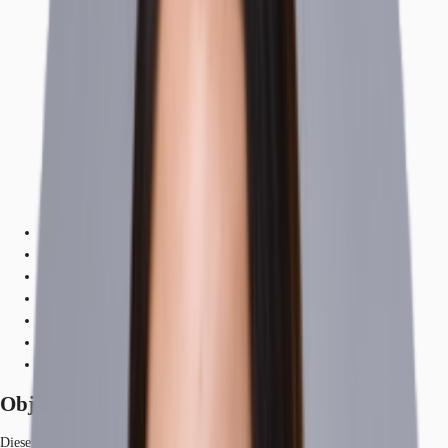
Objekt
Ausstattung
Lage und Verkehrsanbindung
Grundrisse
Exposé herunterladen
Ihr Kontakt
Anfrage senden
Objekt
Dieses repräsentative Bürogebäude besticht durch seine historische und