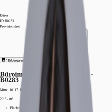
Büros
ID
B0283
Provisionsfrei
7
Bildergalerie
2
Grundriss
Exposé herunterladen
Büroimmobilie - Berlin, Mitte -
B0283
Mitte, 10117, Berlin, Berlin
20 € / m²
Fläche
560 - 3.979 m²