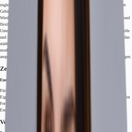
zugleich moderne Architektur. Die elegant gegliederte Fassade verleiht dem
Gebäude einen zeitlosen Charakter und sorgt für einen hohen
Wiedererkennungswert. Im Inneren erwarten Sie hochwertig ausgestattete und
flexibel gestaltbare Büroflächen, die sich ideal an die Bedürfnisse Ihres
Unternehmens anpassen lassen. Großzügige Fensterfronten schaffen eine helle
und freundliche Arbeitsatmosphäre und bieten inspirierende Ausblicke auf das
städtische Umfeld. Die Kombination aus stilvollem Altbau-Charme und
moderner Büroinfrastruktur bietet ein einzigartiges Arbeitsumfeld für
anspruchsvolle Mieter, die Wert auf eine repräsentative Geschäftsadresse legen.
Zertifizierungen
Energieausweis
Für diese Liegenschaft liegt ein Bedarfsausweis vom 17.12.2019 vom
Eigentümer/Vermieter vor. Der wesentliche Energieträger der Liegenschaft ist
Fernwärme. Der Endenergiebedarf Strom beträgt 22.90 kWh/(m²*a). Der
Endenergiebedarf Wärme beträgt 59.50 kWh/(m²*a).
Verfügbare Fläche