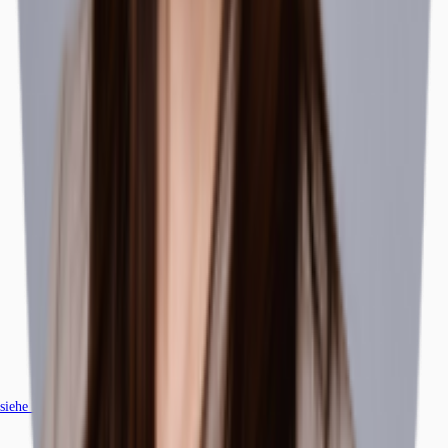
siehe
183
passende Mietobjekte