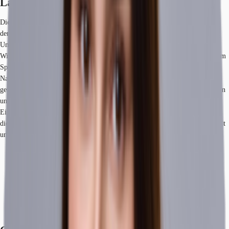
Lage und Verkehrsanbindung
Die Immobilie befindet sich in einer der begehrtesten und zentralsten Lagen
der deutschen Hauptstadt, im Herzen des Bezirks Mitte. Diese dynamische
Umgebung ist geprägt von einem Mix aus Regierungsinstitutionen,
Wirtschaftsunternehmen und kulturellen Einrichtungen. Die direkte Nähe zum
Spittelmarkt und die ausgezeichnete Anbindung an den öffentlichen
Nahverkehr, unter anderem durch die U-Bahnlinie U2 und diverse Buslinien,
gewährleisten eine hervorragende Erreichbarkeit aus allen Teilen der Stadt. In
unmittelbarer Umgebung finden sich zahlreiche Restaurants, Cafés und
Einkaufsmöglichkeiten, die den Arbeitsalltag bereichern. Die Lage verbindet
die Geschäftigkeit eines etablierten Bürostandortes mit der kulturellen Vielfalt
und Urbanität, die Berlin auszeichnet.
Flughafen, Berlin Brandenburg, Fahrzeit: 40 min
Bundesautobahn, A 100, Fahrzeit: 20 min
Bundesstraße, B 1, Fahrzeit: 1 min
Bus, U Spittelmarkt; Linien 200, 248, 265, Gehzeit: 4 min
Hauptbahnhof, Berlin, Fahrzeit: 15 min
U-Bahn, Spittelmarkt, Gehzeit: 1 min