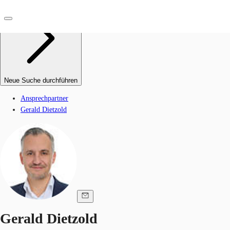
DE
Investieren
Neue Suche durchführen
Kontaktieren Sie uns
Marktinformationen
Ansprechpartner
Gerald Dietzold
Mehrwert
Coworking
Ihre Ansprechpartner
Favoriten
Gerald Dietzold