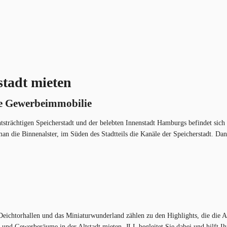
tadt mieten
re Gewerbeimmobilie
ächtigen Speicherstadt und der belebten Innenstadt Hamburgs befindet sich die
 man die Binnenalster, im Süden des Stadtteils die Kanäle der Speicherstadt. D
eichtorhallen und das Miniaturwunderland zählen zu den Highlights, die die A
en und Gewerberäume in der Altstadt mieten. JLL begleitet Sie dabei und hilft