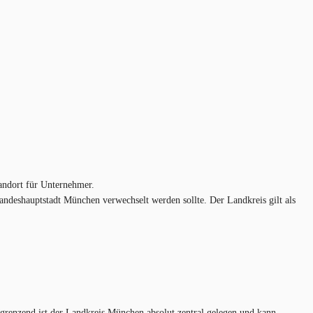
andort für Unternehmer.
Landeshauptstadt München verwechselt werden sollte. Der Landkreis gilt als
grenzend ist der Landkreis München absolut zentral gelegen und kann