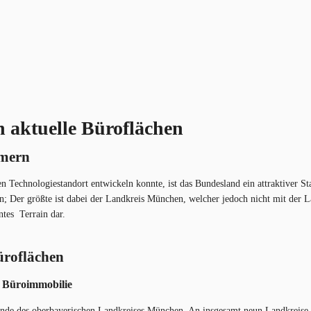
h aktuelle Büroflächen
e​​rn
Technologiestandort entwickeln konnte, ist das Bundesland ein attraktiver St
en; Der größte ist dabei der Landkreis München, welcher jedoch nicht mit der 
ntes Terrain dar.
üroflächen
r Büroimmobilie
inde des oberbayerischen Landkreises München. An insgesamt neun Landkreise 