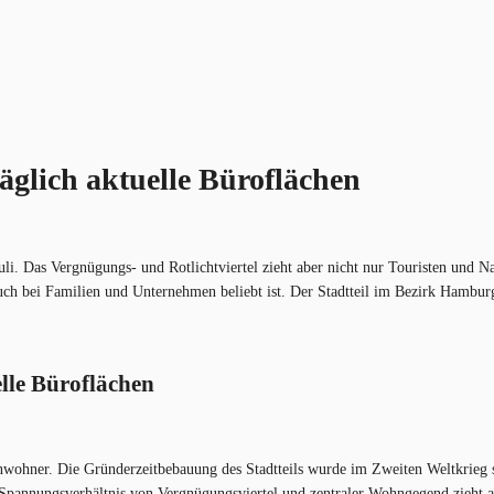
äglich aktuelle Büroflächen
auli. Das Vergnügungs- und Rotlichtviertel zieht aber nicht nur Touristen und 
l auch bei Familien und Unternehmen beliebt ist. Der Stadtteil im Bezirk Hamb
lle Büroflächen
inwohner. Die Gründerzeitbebauung des Stadtteils wurde im Zweiten Weltkrieg 
 Spannungsverhältnis von Vergnügungsviertel und zentraler Wohngegend zieht 