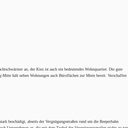
Nachtschwärmer an, der Kiez ist auch ein bedeutendes Wohnquartier. Die gute
urg-Mitte hält neben Wohnungen auch Büroflächen zur Miete bereit. Verschaffen
stark beschädigt, abseits der Vergnügungsstraßen rund um die Reeperbahn
auch Unternehmen an, die mit dem Trubel der Vergnügungsmeilen nichts zu tun